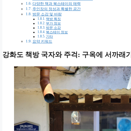
다양한 책과 북스테이의 매력
주인장의 정성과 특별한 공간
방문 소감 및 바람
책방 특징
부가 정보
방문 소감
북스테이 정보
기타
요약 키워드
강화도 책방 국자와 주걱: 구옥에 서까래가