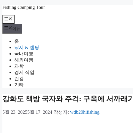
컨
Fishing Camping Tour
텐
메
츠
뉴
로
메뉴
건
너
홈
뛰
낚시 & 캠핑
기
국내여행
해외여행
과학
경제 직업
건강
기타
강화도 책방 국자와 주걱: 구옥에 서까래가
5월 23, 2025
5월 17, 2024
작성자:
wdb20hifishing