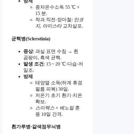
방제
종자온수소독 55 ℃ ×
15 분.
착과 직전·장마철:
만코
지
,
아미스타
교차살포.
균핵병(Sclerotinia)
증상
: 과실 표면 수침 → 흰
곰팡이, 흑색 균핵.
발생 조건
: 15 ~ 20 ℃·다습·저
일조.
방제
태양열 소독(하계 휴경
필름 피복) 30일.
저온기 초기 환기·지온
확보.
스미렉스
+
베노밀
혼
용 10일 간격.
흰가루병·갈색점무늬병