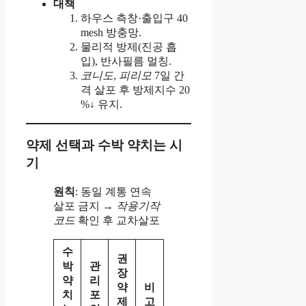
대책
하우스 측창·출입구 40
mesh 방충망.
물리적 방제(진공 흡
입), 반사필름 멀칭.
코니도
,
피리모
7일 간
격 살포 후 방제지수 20
%↓ 유지.
약제 선택과 수박 약치는 시
기
원칙
: 동일 계통 연속
살포 금지 →
작용기작
코드
확인 후 교차살포
수
권
박
관
장
약
리
약
비
치
포
제
고