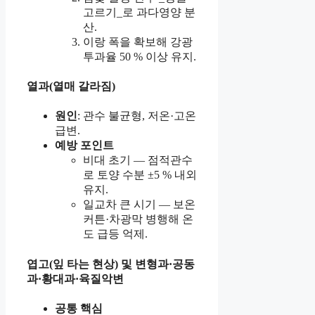
고르기_로 과다영양 분
산.
이랑 폭을 확보해 강광
투과율 50 % 이상 유지.
열과(열매 갈라짐)
원인
: 관수 불균형, 저온·고온
급변.
예방 포인트
비대 초기 — 점적관수
로 토양 수분 ±5 % 내외
유지.
일교차 큰 시기 — 보온
커튼·차광막 병행해 온
도 급등 억제.
엽고(잎 타는 현상) 및 변형과·공동
과·황대과·육질악변
공통 핵심