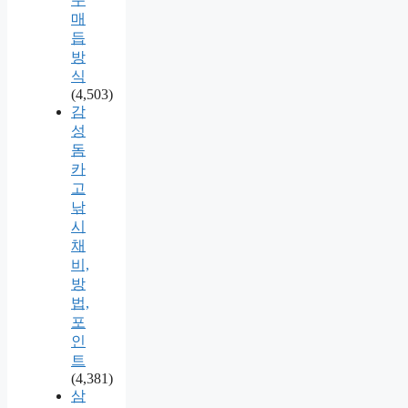
매
듭
방
식
(4,503)
감
성
돔
카
고
낚
시
채
비,
방
법,
포
인
트
(4,381)
삼