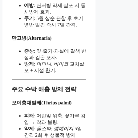
예방
: 탄저병 약제 살포 시 동
시방제 효과.
주기
: 5월 상순 관찰 후 초기
병반 발견 즉시 7일 간격.
만고병(Alternaria)
증상
: 잎·줄기·과실에 갈색 반
점과 검은 포자.
방제
:
더마니
,
바이코
교차살
포 + 시설 환기.
주요 수박 해충 방제 전략
오이총채벌레(Thrips palmi)
피해
: 어린잎 위축, 꽃가루 감
염 → 착과 불량.
약제
:
올스타
,
렘페이지
5일
간격 2회 후 생물적 방제