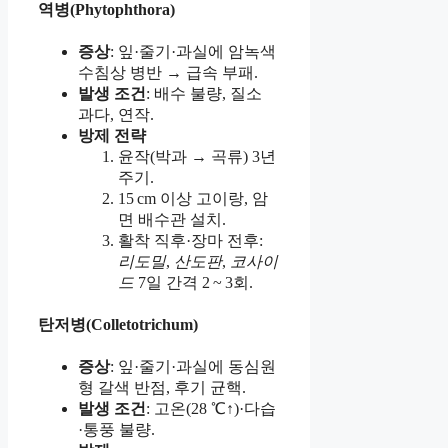
역병(Phytophthora)
증상
: 잎·줄기·과실에 암녹색
수침상 병반 → 급속 부패.
발생 조건
: 배수 불량, 질소
과다, 연작.
방제 전략
윤작(박과 → 곡류) 3년
주기.
15 cm 이상 고이랑, 암
면 배수관 설치.
활착 직후·장마 전후:
리도밀
,
산도판
,
코사이
드
7일 간격 2 ~ 3회.
탄저병(Colletotrichum)
증상
: 잎·줄기·과실에 동심원
형 갈색 반점, 후기 균핵.
발생 조건
: 고온(28 ℃↑)·다습
·통풍 불량.