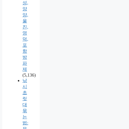
성,
양
양,
울
진,
영
덕,
포
항
방
파
제
(5,136)
낚
시
초
릿
대
묶
는
법:
무