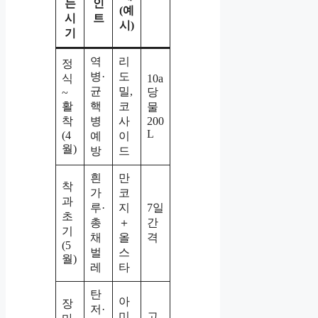
는
인
(예
시
트
시)
기
역
리
정
병·
도
식
10a
균
밀,
당
~
활
핵
코
물
착
병
사
200
L
(4
예
이
월)
방
드
흰
만
착
가
코
과
루·
지
7일
초
총
＋
간
기
채
올
격
(5
벌
스
월)
레
타
탄
아
장
저·
미
고