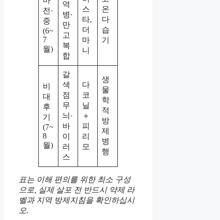
마
역
스
온
전·
병·
타,
다
중
만
더
습
(6~
고
7
마
기
복
월)
니
합
갈
생
색
다
비
물
점
코
대
학
무
닐
후
적
늬·
＋
기
방
바
피
(7~
제
8
이
리
병
월)
러
모
행
스
표는 이해 편의를 위한 최소 구성
으로, 실제 살포 전 반드시 약제 라
벨과 지역 방제지침을 확인하십시
오.