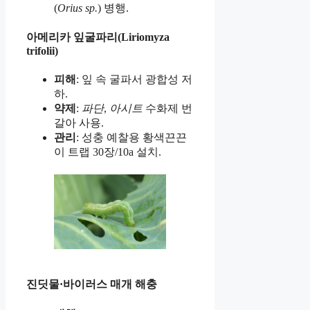
(
Orius sp.
) 병행.
아메리카 잎굴파리(Liriomyza
trifolii)
피해
: 잎 속 굴파서 광합성 저
하.
약제
:
파단
,
아시트
수화제 번
갈아 사용.
관리
: 성충 예찰용 황색끈끈
이 트랩 30장/10a 설치.
진딧물·바이러스 매개 해충