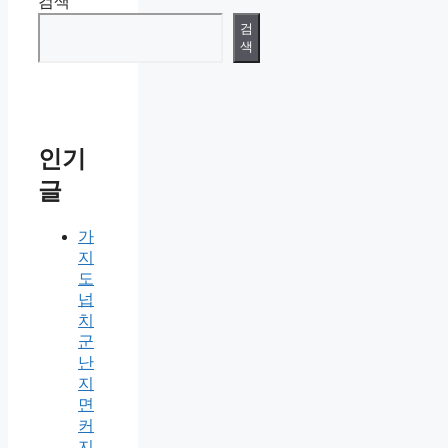
검색
검
색
인기
글
가
지
도
넙
치
군
난
지
면
커
지