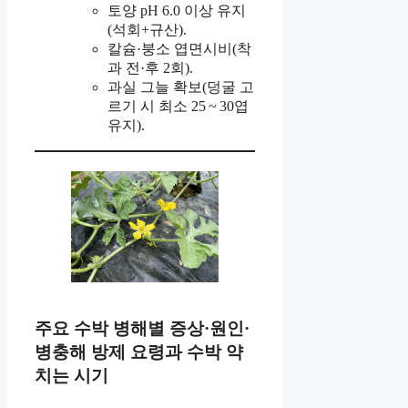
토양 pH 6.0 이상 유지
(석회+규산).
칼슘·붕소 엽면시비(착
과 전·후 2회).
과실 그늘 확보(덩굴 고
르기 시 최소 25 ~ 30엽
유지).
주요 수박 병해별 증상·원인·
병충해 방제 요령과 수박 약
치는 시기