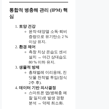
통합적 병충해 관리 (IPM) 핵
심
토양 건강
윤작·태양열 소독·퇴비
증량으로 유기탄소 2 %
이상 유지.
환경 제어
측창 치상 온습도 센서
설치 → 야간 상대습도
80 % 이하 유지.
생물적 방제
총채벌레 이리응애, 진
딧물 천적벌 투입(정식
2주 후).
데이터 기반 의사결정
스마트폰 앱(병해충 예
찰 일지)로 발생 경향
분석 → 약제 최소화.