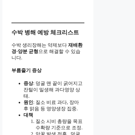
수박 병해 예방 체크리스트
수박 생리장해는 약제보다
재배환
경·양분 균형
으로 해결할 수 있습
니다.
부름줄기 증상
증상
: 덩굴 맨 끝이 굵어지고
잔털이 밀생해 과다영양 상
태.
원인
: 질소 비료 과다, 장마
후 맑음 등 영양생장 집중.
대책
질소 시비 총량을 목표
수확량 기준으로 조정.
암꽃 발생 전후 _덩굴