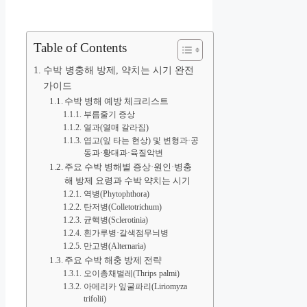
Table of Contents
수박 병충해 방제, 약치는 시기 완전
가이드
수박 병해 예방 체크리스트
부름줄기 증상
열과(열매 갈라짐)
엽고(잎 타는 현상) 및 변형과·공
동과·황대과·육질악변
주요 수박 병해별 증상·원인·병충
해 방제 요령과 수박 약치는 시기
역병(Phytophthora)
탄저병(Colletotrichum)
균핵병(Sclerotinia)
흰가루병·갈색점무늬병
만고병(Alternaria)
주요 수박 해충 방제 전략
오이총채벌레(Thrips palmi)
아메리카 잎굴파리(Liriomyza
trifolii)