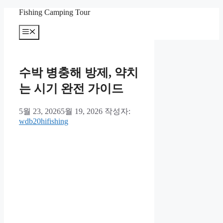
컨
Fishing Camping Tour
텐
메
츠
뉴
로
건
너
수박 병충해 방제, 약치
뛰
기
는 시기 완전 가이드
5월 23, 2026
5월 19, 2026
작성자:
wdb20hifishing