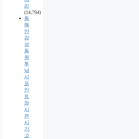
리
(14,794)
동
해
안
감
성
돔
원
투
낚
시
포
인
트
와
시
즌
시
기,
고