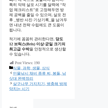
특히 약제 살포 시기를 달력에 “작
업 체크리스트”로 고정해두면 방
제 공백을 줄일 수 있으며, 살포 전
후 _병반 사진·기상기록_을 남겨두
면 내년 전략 수립에도 큰 도움이
됩니다.
적기에 꼼꼼히 관리한다면,
당도
12 브릭스(Brix) 이상·균일 크기의
최고급 수박
을 안정적으로 생산할
수 있습니다.
Post Views:
190
카
식물, 과학, 생물, 상식
테
민물낚시 채비 종류 찌, 봉돌, 낚
고
싯대 완벽정리
리
살구나무 가지치기, 병충해 방제
약치는 시기