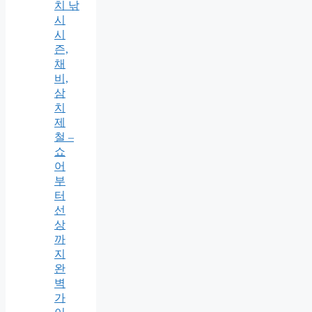
치 낚
시
시
즌,
채
비,
삼
치
제
철 –
쇼
어
부
터
선
상
까
지
완
벽
가