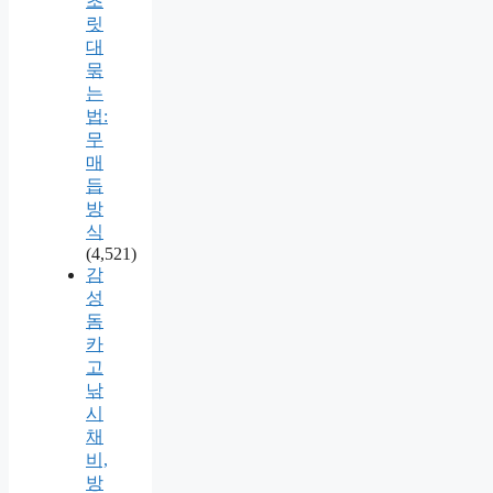
초
릿
대
묶
는
법:
무
매
듭
방
식
(4,521)
감
성
돔
카
고
낚
시
채
비,
방