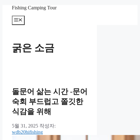
컨
Fishing Camping Tour
텐
메
츠
뉴
로
건
너
굵은 소금
뛰
기
돌문어 삶는 시간 -문어
숙회 부드럽고 쫄깃한
식감을 위해
5월 31, 2025
작성자:
wdb20hifishing