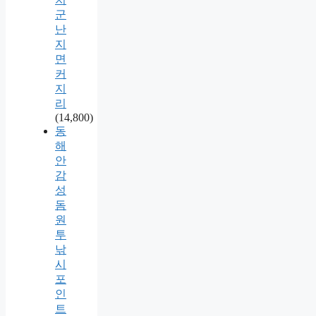
군
난
지
면
커
지
리
(14,800)
동
해
안
감
성
돔
원
투
낚
시
포
인
트