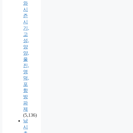
와
시
즌
시
기,
고
성,
양
양,
울
진,
영
덕,
포
항
방
파
제
(5,136)
낚
시