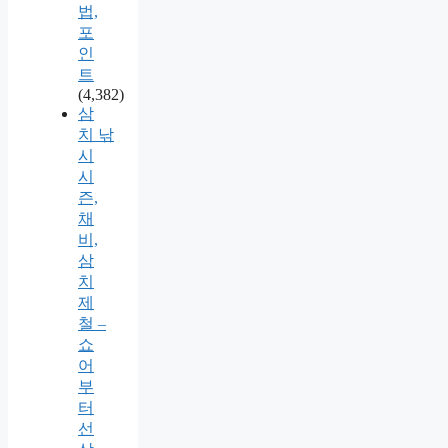
법,
포
인
트
(4,382)
삼
치 낚
시
시
즌,
채
비,
삼
치
제
철 –
쇼
어
부
터
선