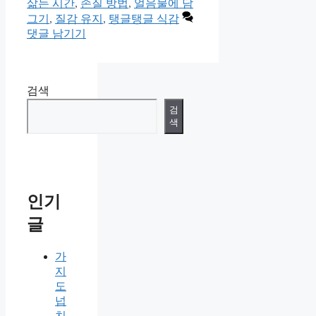
고
삶는 시간
,
손질 방법
,
얼음물에 담
리
그기
,
질감 유지
,
탱글탱글 식감
댓글 남기기
검색
검
색
인기
글
가
지
도
넙
치