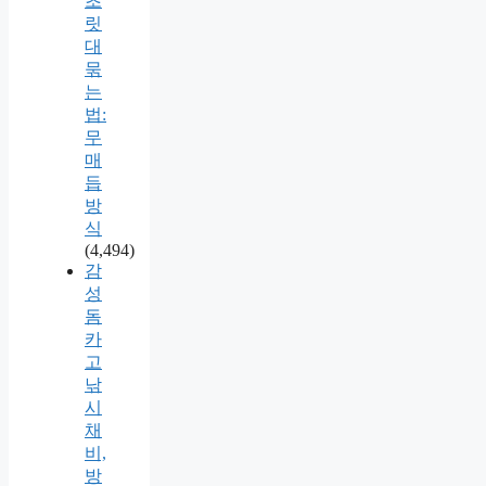
초
릿
대
묶
는
법:
무
매
듭
방
식
(4,494)
감
성
돔
카
고
낚
시
채
비,
방