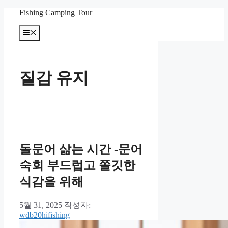
컨
Fishing Camping Tour
텐
메
츠
뉴
로
건
너
질감 유지
뛰
기
돌문어 삶는 시간 -문어
숙회 부드럽고 쫄깃한
식감을 위해
5월 31, 2025
작성자:
wdb20hifishing