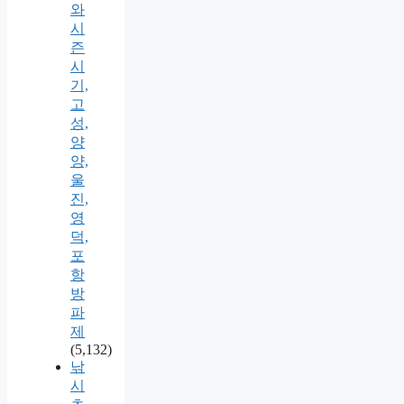
와
시
즌
시
기,
고
성,
양
양,
울
진,
영
덕,
포
항
방
파
제
(5,132)
낚
시