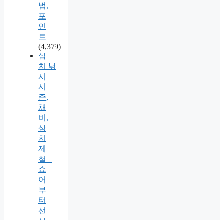
법,
포
인
트
(4,379)
삼
치 낚
시
시
즌,
채
비,
삼
치
제
철 –
쇼
어
부
터
선