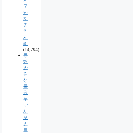
군
난
지
면
커
지
리
(14,794)
동
해
안
감
성
돔
원
투
낚
시
포
인
트