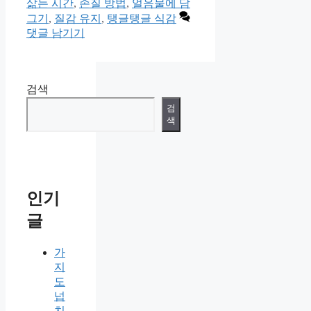
고
삶는 시간
,
손질 방법
,
얼음물에 담
리
그기
,
질감 유지
,
탱글탱글 식감
댓글 남기기
검색
검
색
인기
글
가
지
도
넙
치