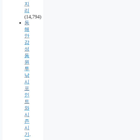
지
리
(14,794)
동
해
안
감
성
돔
원
투
낚
시
포
인
트
와
시
즌
시
기,