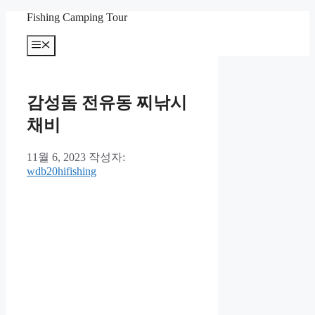
컨
Fishing Camping Tour
텐
메
츠
뉴
로
건
너
감성돔 전유동 찌낚시
뛰
기
채비
11월 6, 2023
작성자:
wdb20hifishing