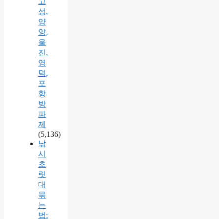
고
성,
양
양,
울
진,
영
덕,
포
항
방
파
제
(5,136)
낚
시
초
릿
대
묶
는
법: