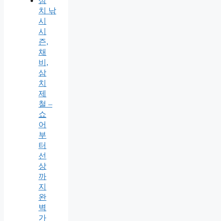
삼
치 낚
시
시
즌,
채
비,
삼
치
제
철 –
쇼
어
부
터
선
상
까
지
완
벽
가