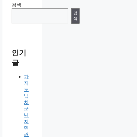
검색
검
색
인기
글
가
지
도
넙
치
군
난
지
면
커