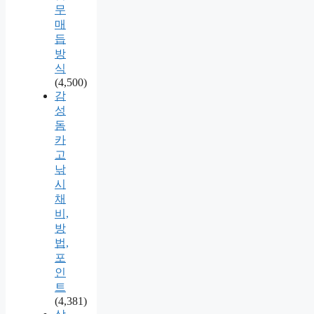
무
매
듭
방
식
(4,500)
감
성
돔
카
고
낚
시
채
비,
방
법,
포
인
트
(4,381)