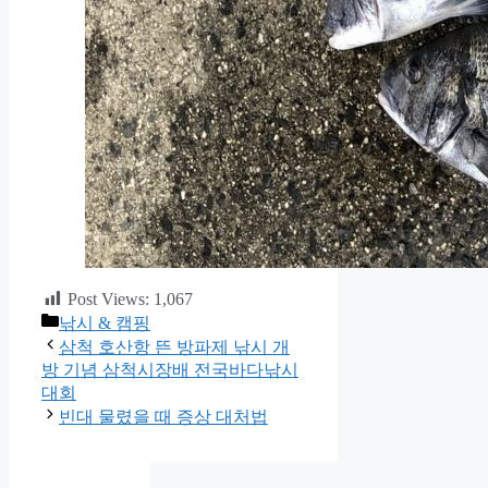
Post Views:
1,067
카
낚시 & 캠핑
테
삼척 호산항 뜬 방파제 낚시 개
고
방 기념 삼척시장배 전국바다낚시
리
대회
빈대 물렸을 때 증상 대처법