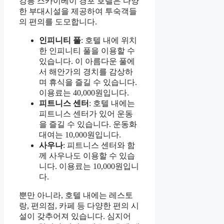
강릉 스카이베이 경포 호텔은 다양
한 부대시설을 제공하여 투숙객들
의 편의를 도모합니다.
인피니티 풀
: 호텔 내에 위치
한 인피니티 풀을 이용할 수
있습니다. 이 아름다운 풀에
서 해안가의 경치를 감상하
며 휴식을 즐길 수 있습니다.
이용료는 40,000원입니다.
피트니스 센터
: 호텔 내에는
피트니스 센터가 있어 운동
을 즐길 수 있습니다. 운동화
대여는 10,000원입니다.
사우나
: 피트니스 센터와 함
께 사우나도 이용할 수 있습
니다. 이용료는 10,000원입니
다.
뿐만 아니라, 호텔 내에는 레스토
랑, 편의점, 카페 등 다양한 편의 시
설이 갖추어져 있습니다. 심지어