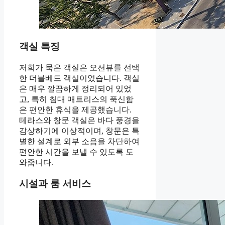
객실 특징
저희가 묵은 객실은 오션뷰를 선택
한 더블베드 객실이었습니다. 객실
은 매우 깔끔하게 정리되어 있었
고, 특히 침대 매트리스의 푹신함
은 편안한 휴식을 제공했습니다.
테라스와 창문 객실은 바다 풍경을
감상하기에 이상적이며, 창문은 특
별한 설계로 외부 소음을 차단하여
편안한 시간을 보낼 수 있도록 도
와줍니다.
시설과 룸 서비스