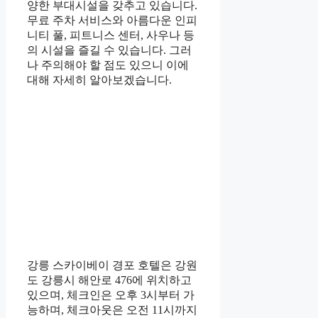
양한 부대시설을 갖추고 있습니다.
무료 주차 서비스와 아름다운 인피
니티 풀, 피트니스 센터, 사우나 등
의 시설을 즐길 수 있습니다. 그러
나 주의해야 할 점도 있으니 이에
대해 자세히 알아보겠습니다.
강릉 스카이베이 경포 호텔은 강원
도 강릉시 해안로 476에 위치하고
있으며, 체크인은 오후 3시부터 가
능하며, 체크아웃은 오전 11시까지