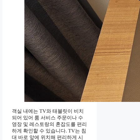
객실 내에는 TV와 태블릿이 비치
되어 있어 룸 서비스 주문이나 수
영장 및 레스토랑의 혼잡도를 편리
하게 확인할 수 있습니다. TV는 침
대 바로 앞에 위치해 편리하게 시