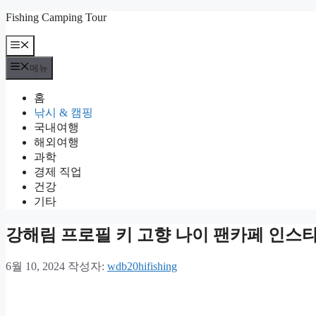
컨
Fishing Camping Tour
텐
메
츠
뉴
로
메뉴
건
너
홈
뛰
낚시 & 캠핑
기
국내여행
해외여행
과학
경제 직업
건강
기타
강해림 프로필 키 고향 나이 팬카페 인스
6월 10, 2024
작성자:
wdb20hifishing