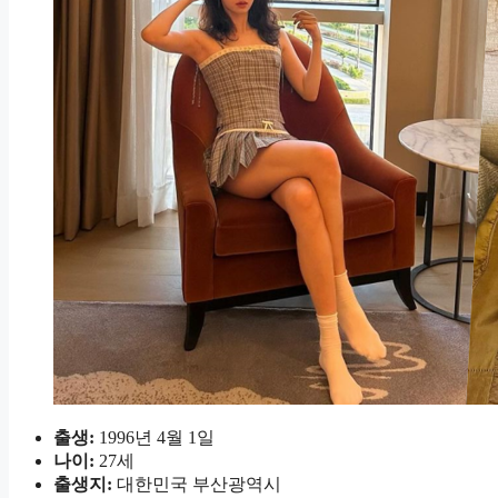
출생:
1996년 4월 1일
나이:
27세
출생지:
대한민국 부산광역시