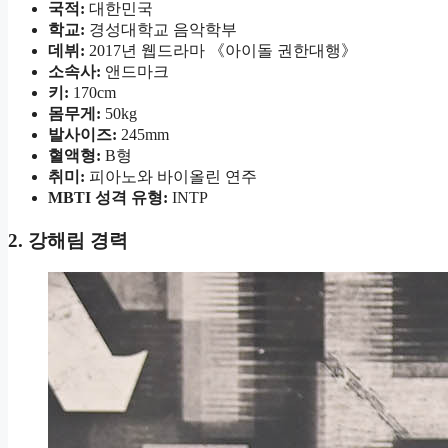
국적:
대한민국
학교:
경성대학교 음악학부
데뷔:
2017년 웹드라마 《아이돌 권한대행》
소속사:
앤드마크
키:
170cm
몸무게:
50kg
발사이즈:
245mm
혈액형:
B형
취미:
피아노와 바이올린 연주
MBTI 성격 유형:
INTP
2. 강해림 경력