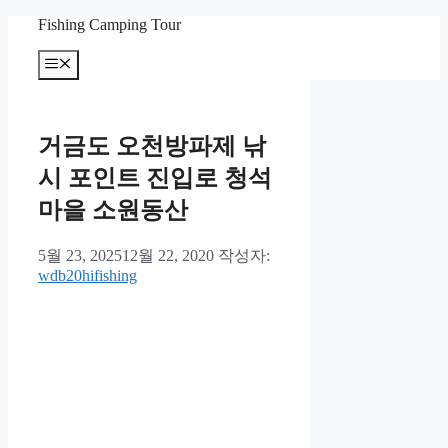
컨
Fishing Camping Tour
텐
메
츠
뉴
로
건
너
거금도 오천방파제 낚
뛰
기
시 포인트 진입로 청석
마을 소원동산
5월 23, 2025
12월 22, 2020
작성자:
wdb20hifishing