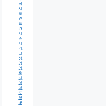
낚
시
포
인
트
와
시
즌
시
기,
고
성,
양
양,
울
진,
영
덕,
포
항
방