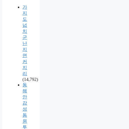
가
지
도
넙
치
군
난
지
면
커
지
리
(14,792)
동
해
안
감
성
돔
원
투