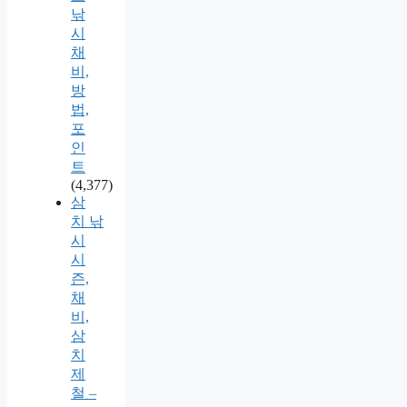
낚
시
채
비,
방
법,
포
인
트
(4,377)
삼
치 낚
시
시
즌,
채
비,
삼
치
제
철 –