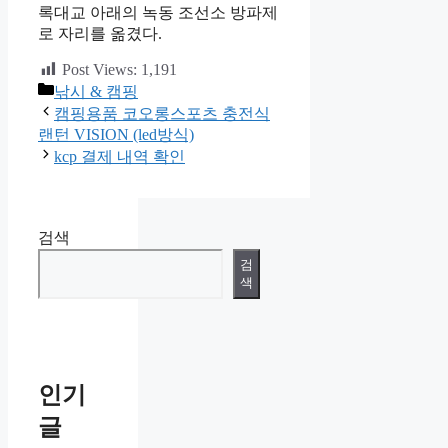
록대교 아래의 녹동 조선소 방파제
로 자리를 옮겼다.
Post Views:
1,191
카
낚시 & 캠핑
테
캠핑용품 코오롱스포츠 충전식
고
랜턴 VISION (led방식)
리
kcp 결제 내역 확인
검색
검
색
인기
글