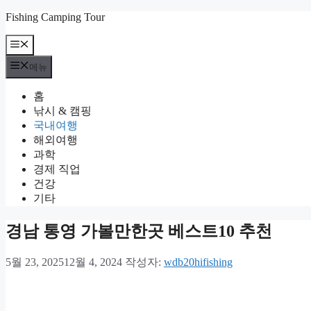
컨
Fishing Camping Tour
텐
메
츠
뉴
로
메뉴
건
너
홈
뛰
낚시 & 캠핑
기
국내여행
해외여행
과학
경제 직업
건강
기타
경남 통영 가볼만한곳 베스트10 추천
5월 23, 2025
12월 4, 2024
작성자:
wdb20hifishing