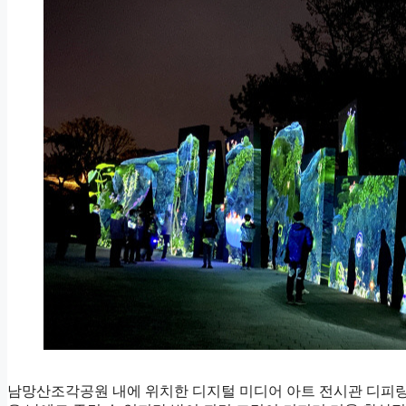
남망산조각공원 내에 위치한 디지털 미디어 아트 전시관 디피랑