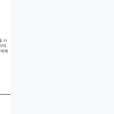
을 사
하며,
 색채