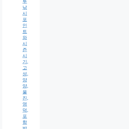
투
낚
시
포
인
트
와
시
즌
시
기,
고
성,
양
양,
울
진,
영
덕,
포
항
방