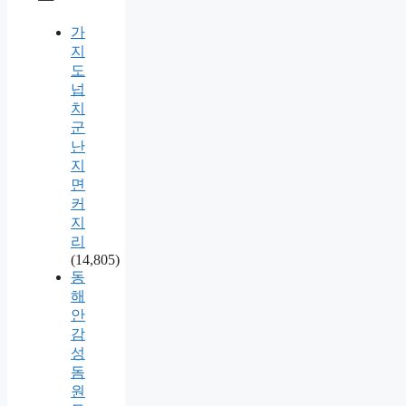
가
지
도
넙
치
군
난
지
면
커
지
리
(14,805)
동
해
안
감
성
돔
원