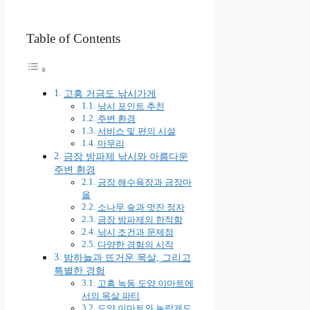
Table of Contents
고흥 거금도 낚시가게
낚시 포인트 추천
주변 환경
서비스 및 편의 시설
마무리
금장 방파제 낚시와 아름다운
주변 환경
금장 해수욕장과 금장마
을
소나무 숲과 멋진 정자
금장 방파제의 한적함
낚시 조건과 문제점
다양한 경험의 시작
밤하늘과 뜨거운 목살, 그리고
특별한 경험
고흥 녹동 도양 이마트에
서의 목살 파티
도양 이마트와 놀랍게도