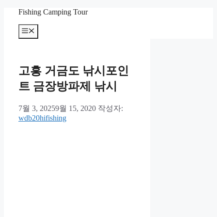
컨
Fishing Camping Tour
텐
메
츠
뉴
로
건
너
고흥 거금도 낚시포인
뛰
기
트 금장방파제 낚시
7월 3, 2025
9월 15, 2020
작성자:
wdb20hifishing