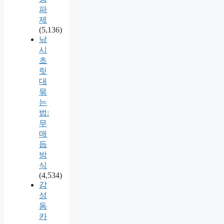
파
제
(5,136)
낚
시
초
릿
대
묶
는
법:
무
매
듭
방
식
(4,534)
감
성
돔
카