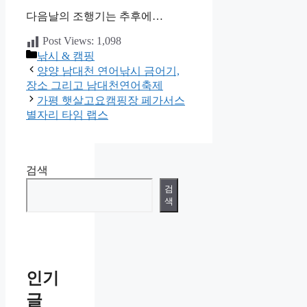
다음날의 조행기는 추후에…
Post Views:
1,098
카
낚시 & 캠핑
테
양양 남대천 연어낚시 금어기,
고
장소 그리고 남대천연어축제
리
가평 햇살고요캠핑장 페가서스
별자리 타임 랩스
검색
검
색
인기
글