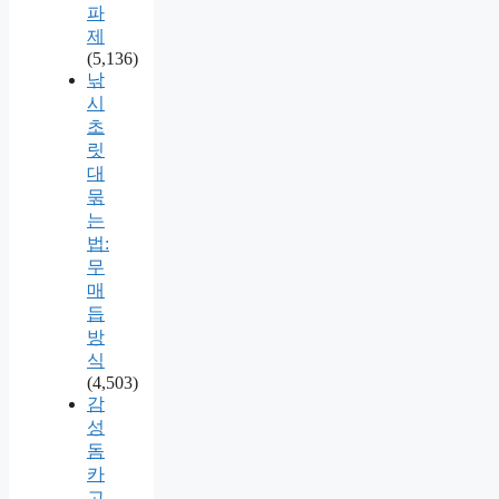
파
제
(5,136)
낚
시
초
릿
대
묶
는
법:
무
매
듭
방
식
(4,503)
감
성
돔
카
고