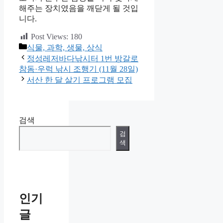
해주는 장치였음을 깨닫게 될 것입
니다.
Post Views:
180
카
식물, 과학, 생물, 상식
테
정성레저바다낚시터 1번 방갈로
고
참돔·우럭 낚시 조행기 (11월 28일)
리
서산 한 달 살기 프로그램 모집
검색
검
색
인기
글