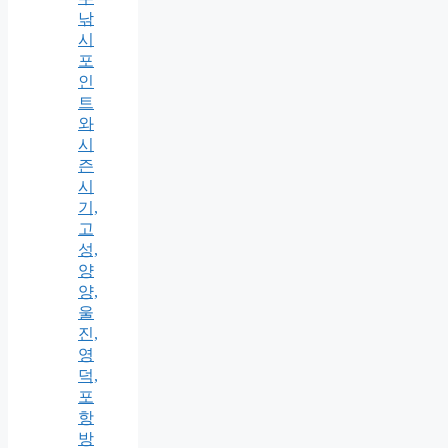
낚
시
포
인
트
와
시
즌
시
기,
고
성,
양
양,
울
진,
영
덕,
포
항
방