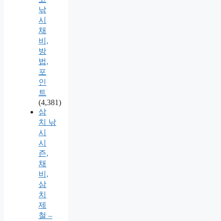
낚
시
채
비,
방
법,
포
인
트
(4,381)
삼
치 낚
시
시
즌,
채
비,
삼
치
제
철 –