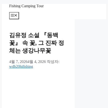
컨
Fishing Camping Tour
텐
메
츠
뉴
로
건
너
김유정 소설 『동백
뛰
기
꽃』 속 꽃, 그 진짜 정
체는 생강나무꽃
4월 7, 2026
4월 4, 2026
작성자:
wdb20hifishing