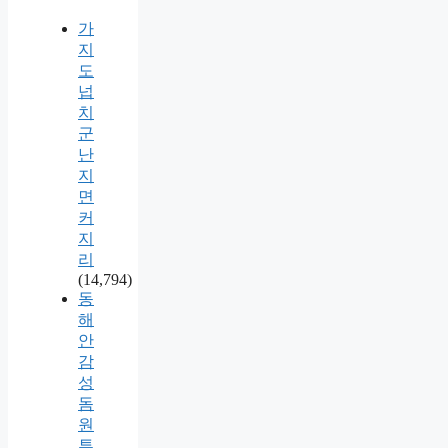
가
지
도
넙
치
군
난
지
면
커
지
리
(14,794)
동
해
안
감
성
돔
원
투