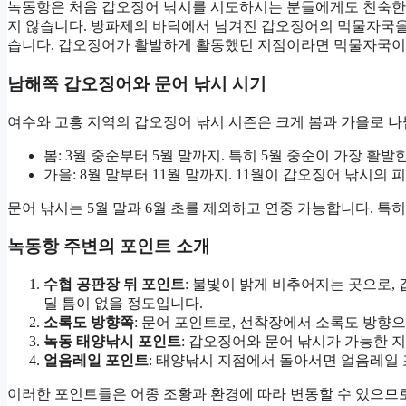
녹동항은 처음 갑오징어 낚시를 시도하시는 분들에게도 친숙한
지 않습니다. 방파제의 바닥에서 남겨진 갑오징어의 먹물자국을
습니다. 갑오징어가 활발하게 활동했던 지점이라면 먹물자국이
남해쪽 갑오징어와 문어 낚시 시기
여수와 고흥 지역의 갑오징어 낚시 시즌은 크게 봄과 가을로 나
봄: 3월 중순부터 5월 말까지. 특히 5월 중순이 가장 활발
가을: 8월 말부터 11월 말까지. 11월이 갑오징어 낚시의 
문어 낚시는 5월 말과 6월 초를 제외하고 연중 가능합니다. 특
녹동항 주변의 포인트 소개
수협 공판장 뒤 포인트
: 불빛이 밝게 비추어지는 곳으로,
딜 틈이 없을 정도입니다.
소록도 방향쪽
: 문어 포인트로, 선착장에서 소록도 방향으
녹동 태양낚시 포인트
: 갑오징어와 문어 낚시가 가능한 
얼음레일 포인트
: 태양낚시 지점에서 돌아서면 얼음레일 
이러한 포인트들은 어종 조황과 환경에 따라 변동할 수 있으므로