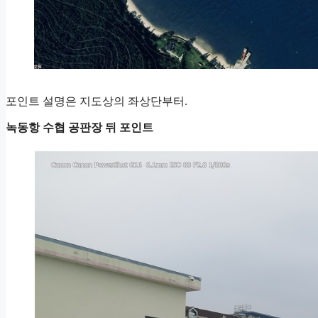
포인트 설명은 지도상의 좌상단부터.
녹동항 수협 공판장 뒤 포인트