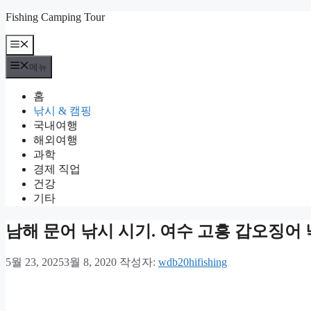
컨
Fishing Camping Tour
텐
메
츠
뉴
로
메뉴
건
너
홈
뛰
낚시 & 캠핑
기
국내여행
해외여행
과학
경제 직업
건강
기타
남해 문어 낚시 시기. 여수 고흥 갑오징어
5월 23, 2025
3월 8, 2020
작성자:
wdb20hifishing