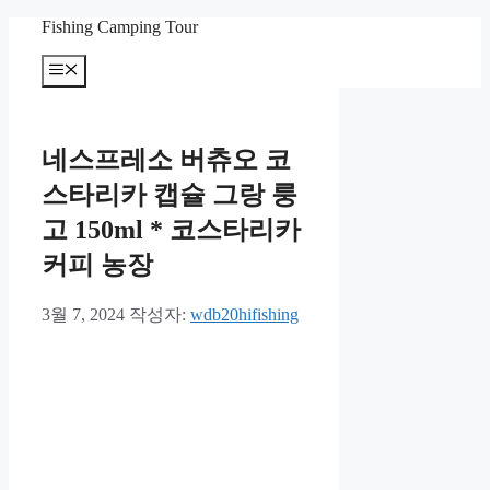
컨
Fishing Camping Tour
텐
메
츠
뉴
로
건
너
네스프레소 버츄오 코
뛰
기
스타리카 캡슐 그랑 룽
고 150ml * 코스타리카
커피 농장
3월 7, 2024
작성자:
wdb20hifishing