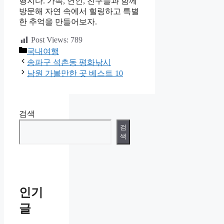
행지다. 가족, 연인, 친구들과 함께
방문해 자연 속에서 힐링하고 특별
한 추억을 만들어보자.
Post Views:
789
카
국내여행
테
송파구 석촌동 평화낚시
고
남원 가볼만한 곳 베스트 10
리
검색
검
색
인기
글