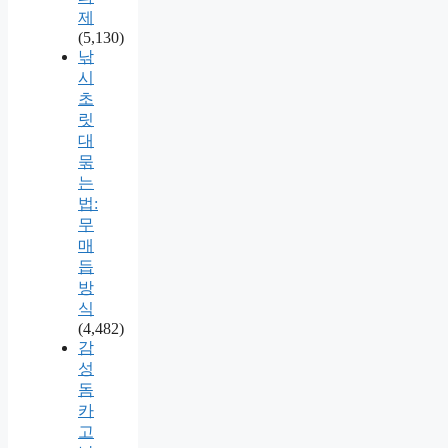
제
(5,130)
낚
시
초
릿
대
묶
는
법:
무
매
듭
방
식
(4,482)
감
성
돔
카
고