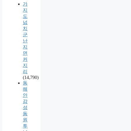
가
지
도
넙
치
군
난
지
면
커
지
리
(14,790)
동
해
안
감
성
돔
원
투