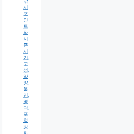
낚
시
포
인
트
와
시
즌
시
기,
고
성,
양
양,
울
진,
영
덕,
포
항
방
파