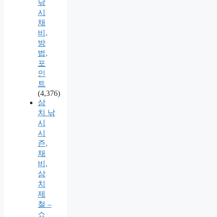
낚
시
채
비,
방
법,
포
인
트
(4,376)
삼
치 낚
시
시
즌,
채
비,
삼
치
제
철 –
쇼