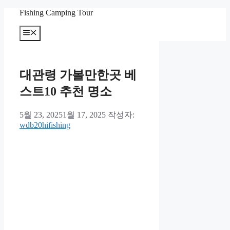
컨
Fishing Camping Tour
텐
메
츠
뉴
로
건
너
대관령 가볼만한곳 베
뛰
기
스트10 추천 명소
5월 23, 2025
1월 17, 2025
작성자:
wdb20hifishing