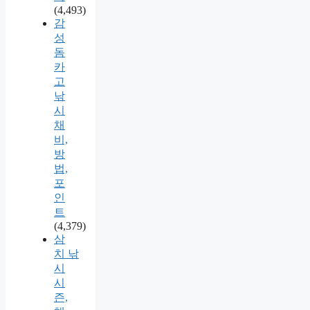
(4,493)
감
성
돔
카
고
낚
시
채
비,
방
법,
포
인
트
(4,379)
삼
치 낚
시
시
즌,