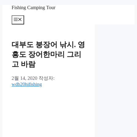
컨
Fishing Camping Tour
텐
메
츠
뉴
로
건
너
대부도 붕장어 낚시. 영
뛰
기
흥도 장어한마리 그리
고 바람
2월 14, 2020
작성자:
wdb20hifishing