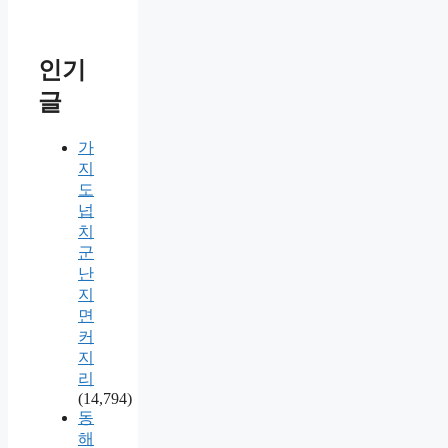
인기
글
가
지
도
넙
치
군
난
지
면
커
지
리
(14,794)
동
해