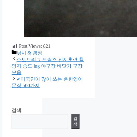
Post Views:
821
카
낚시 & 캠핑
테
스토브리그 드림즈 전지훈련 촬
고
영지 송도 lng 야구장 바닷가 구장
리
모음
✔미국인이 많이 쓰는 흔한영어
문장 500가지
검색
검
색