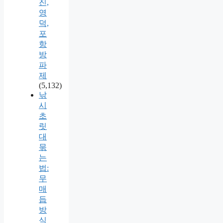
진,
영
덕,
포
항
방
파
제
(5,132)
낚
시
초
릿
대
묶
는
법:
무
매
듭
방
식