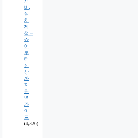
채
비,
삼
치
제
철 –
쇼
어
부
터
선
상
까
지
완
벽
가
이
드
(4,326)