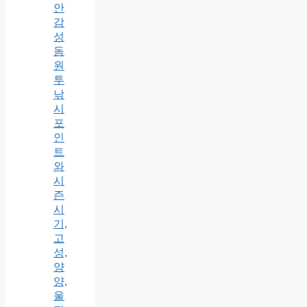
안
감
성
돔
원
투
낚
시
포
인
트
와
시
즌
시
기,
고
성,
양
양,
울