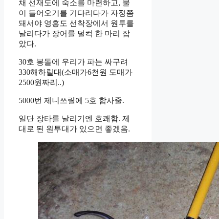
채 선재도에 숙소를 마련하고, 물
이 들어오기를 기다리다가 자정쯤
돼서야 영흥도 선착장에서 원투를
날리다가 장어를 덜컥 한 마리 잡
았다.
30호 봉돌에 우리가 파는 싸구려
330해하릴대(소매가6천원 도매가
2500원짜리..)
5000번 제니쓰릴에 5호 합사줄.
일단 장타를 날리기엔 호쾌함. 제
대로 된 원투대가 있으면 좋겠음.