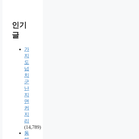
인기
글
가
지
도
넙
치
군
난
지
면
커
지
리
(14,789)
동