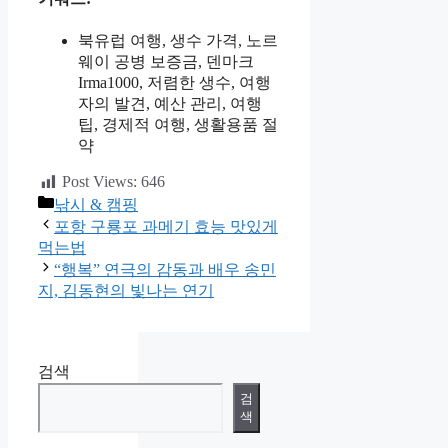
북유럽 여행, 생수 가격, 노르
웨이 공병 보증금, 덴마크
Irma1000, 저렴한 생수, 여행
자의 발견, 예산 관리, 여행
팁, 경제적 여행, 생활용품 절
약
Post Views:
646
카
낚시 & 캠핑
테
포항 구룡포 과메기 효능 맛있게
고
먹는법
리
“행복” 연극의 감동과 배우 송민
지, 김동현의 빛나는 연기
검색
검
색