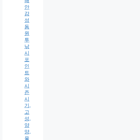
해
안
감
성
돔
원
투
낚
시
포
인
트
와
시
즌
시
기,
고
성,
양
양,
울