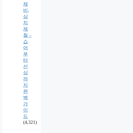
채
비,
삼
치
제
철 –
쇼
어
부
터
선
상
까
지
완
벽
가
이
드
(4,321)