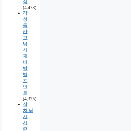
식
(4,478)
감
성
돔
카
고
낚
시
채
비,
방
법,
포
인
트
(4,375)
삼
치 낚
시
시
즌,