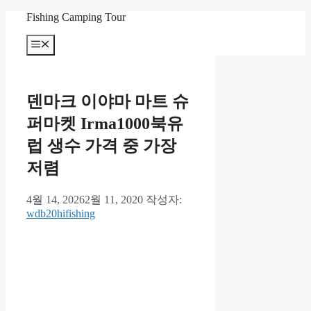
컨
Fishing Camping Tour
텐
메
츠
뉴
로
건
너
덴마크 이야마 마트 슈
뛰
기
퍼마켓 Irma1000북유
럽 생수 가격 중 가장
저렴
4월 14, 2026
2월 11, 2020
작성자:
wdb20hifishing