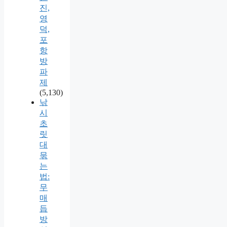
진,
영
덕,
포
항
방
파
제
(5,130)
낚
시
초
릿
대
묶
는
법:
무
매
듭
방