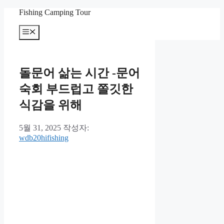
컨
Fishing Camping Tour
텐
메
츠
뉴
로
건
너
돌문어 삶는 시간 -문어
뛰
기
숙회 부드럽고 쫄깃한
식감을 위해
5월 31, 2025
작성자:
wdb20hifishing