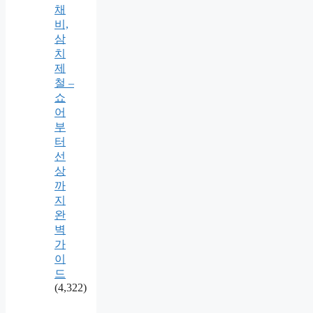
채
비,
삼
치
제
철 –
쇼
어
부
터
선
상
까
지
완
벽
가
이
드
(4,322)