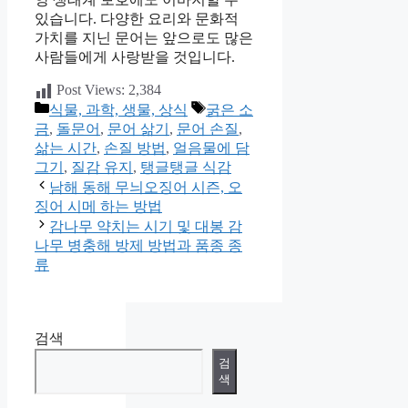
있습니다. 다양한 요리와 문화적
가치를 지닌 문어는 앞으로도 많은
사람들에게 사랑받을 것입니다.
Post Views:
2,384
카
태
식물, 과학, 생물, 상식
굵은 소
테
그
금
,
돌문어
,
문어 삶기
,
문어 손질
,
고
삶는 시간
,
손질 방법
,
얼음물에 담
리
그기
,
질감 유지
,
탱글탱글 식감
남해 동해 무늬오징어 시즌, 오
징어 시메 하는 방법
감나무 약치는 시기 및 대봉 감
나무 병충해 방제 방법과 품종 종
류
검색
검
색