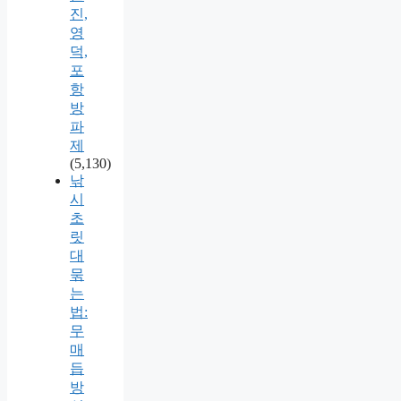
진,
영
덕,
포
항
방
파
제
(5,130)
낚
시
초
릿
대
묶
는
법:
무
매
듭
방