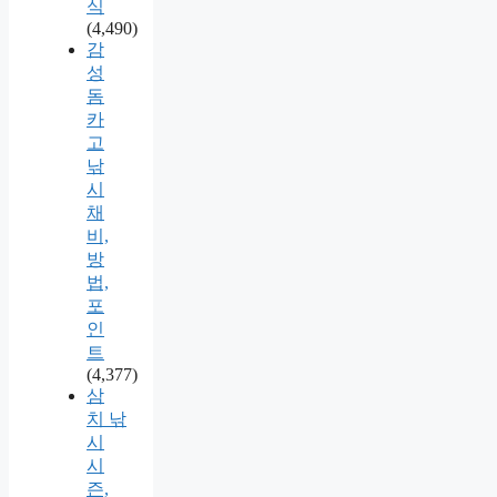
식
(4,490)
감
성
돔
카
고
낚
시
채
비,
방
법,
포
인
트
(4,377)
삼
치 낚
시
시
즌,