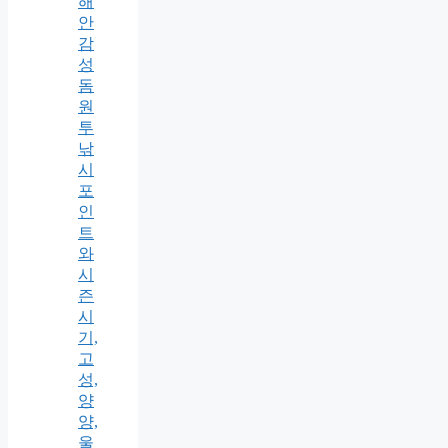
해
안
감
성
돔
원
투
낚
시
포
인
트
와
시
즌
시
기,
고
성,
양
양,
울