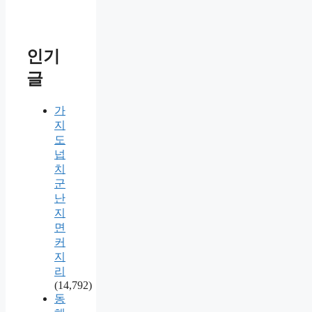
인기
글
가
지
도
넙
치
군
난
지
면
커
지
리
(14,792)
동