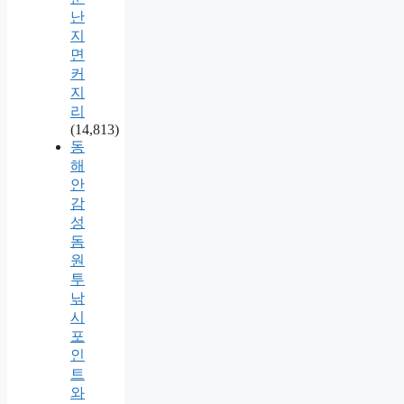
난
지
면
커
지
리
(14,813)
동
해
안
감
성
돔
원
투
낚
시
포
인
트
와