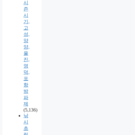
시
즌
시
기,
고
성,
양
양,
울
진,
영
덕,
포
항
방
파
제
(5,136)
낚
시
초
릿