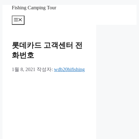
컨
Fishing Camping Tour
텐
메
츠
뉴
로
건
너
롯데카드 고객센터 전
뛰
기
화번호
1월 8, 2021
작성자:
wdb20hifishing