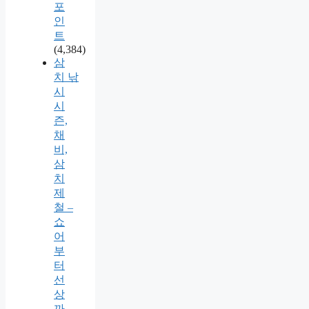
포
인
트
(4,384)
삼
치 낚
시
시
즌,
채
비,
삼
치
제
철 –
쇼
어
부
터
선
상
까