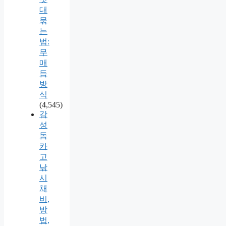
대
묶
는
법:
무
매
듭
방
식
(4,545)
감
성
돔
카
고
낚
시
채
비,
방
법,