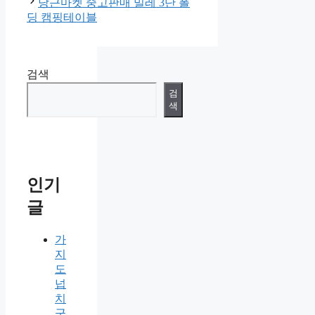
당근마켓 중고판매 밀레 3단 폴
딩 캠핑테이블
검색
검
색
인기
글
가
지
도
넙
치
군