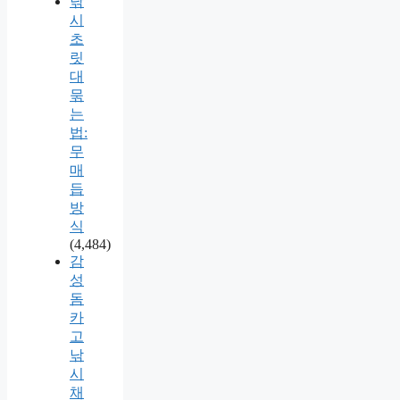
낚
시
초
릿
대
묶
는
법:
무
매
듭
방
식
(4,484)
감
성
돔
카
고
낚
시
채