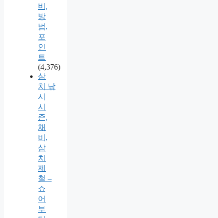
비,
방
법,
포
인
트
(4,376)
삼
치 낚
시
시
즌,
채
비,
삼
치
제
철 –
쇼
어
부