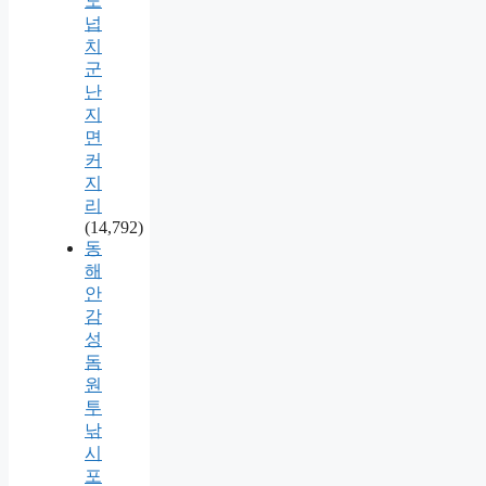
도
넙
치
군
난
지
면
커
지
리
(14,792)
동
해
안
감
성
돔
원
투
낚
시
포