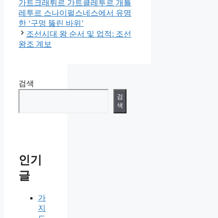
고
가트크래튀르 가트클레투르 개틀
리
레투르 스나이펄스네스에서 유명
한 ‘구멍 뚫린 바위’
조선시대 왕 순서 및 업적: 조선
왕조 계보
검색
검
색
인기
글
가
지