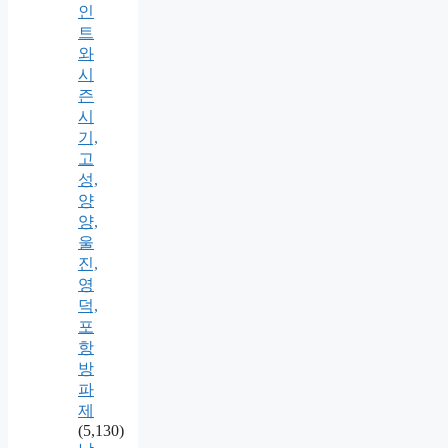
인
트
와
시
즌
시
기,
고
성,
양
양,
울
진,
영
덕,
포
항
방
파
제
(5,130)