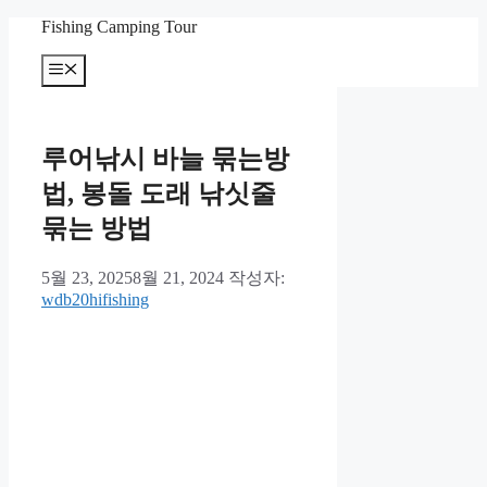
컨
Fishing Camping Tour
텐
메
츠
뉴
로
건
너
루어낚시 바늘 묶는방
뛰
기
법, 봉돌 도래 낚싯줄
묶는 방법
5월 23, 2025
8월 21, 2024
작성자:
wdb20hifishing