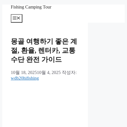
컨
Fishing Camping Tour
텐
메
츠
뉴
로
건
너
몽골 여행하기 좋은 계
뛰
기
절, 환율, 렌터카, 교통
수단 완전 가이드
10월 18, 2025
10월 4, 2025
작성자:
wdb20hifishing