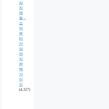
삼
치
제
철 –
쇼
어
부
터
선
상
까
지
완
벽
가
이
드
(4,327)