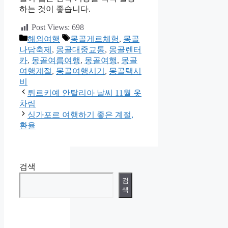
하는 것이 좋습니다.
Post Views:
698
카
태
해외여행
몽골게르체험
,
몽골
테
그
나담축제
,
몽골대중교통
,
몽골렌터
고
카
,
몽골여름여행
,
몽골여행
,
몽골
리
여행계절
,
몽골여행시기
,
몽골택시
비
튀르키예 안탈리아 날씨 11월 옷
차림
싱가포르 여행하기 좋은 계절,
환율
검색
검
색