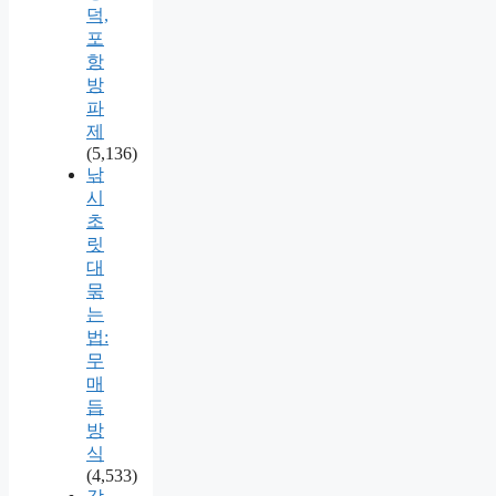
덕,
포
항
방
파
제
(5,136)
낚
시
초
릿
대
묶
는
법:
무
매
듭
방
식
(4,533)