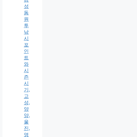
성
돔
원
투
낚
시
포
인
트
와
시
즌
시
기,
고
성,
양
양,
울
진,
영