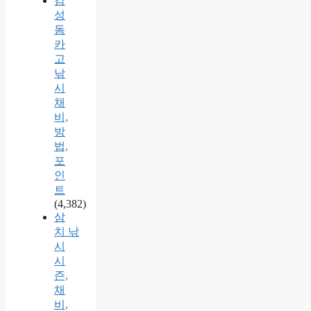
감
성
돔
카
고
낚
시
채
비,
방
법,
포
인
트
(4,382)
삼
치 낚
시
시
즌,
채
비,