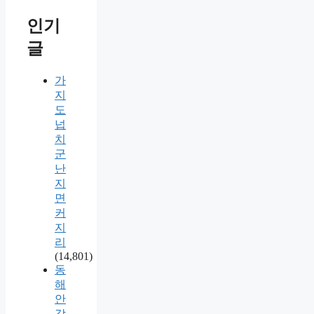
인기
글
가
지
도
넙
치
군
난
지
면
커
지
리
(14,801)
동
해
안
감