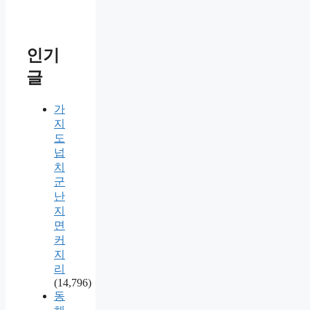
인기
글
가
지
도
넙
치
군
난
지
면
커
지
리
(14,796)
동