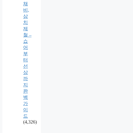
채
비,
삼
치
제
철 –
쇼
어
부
터
선
상
까
지
완
벽
가
이
드
(4,326)