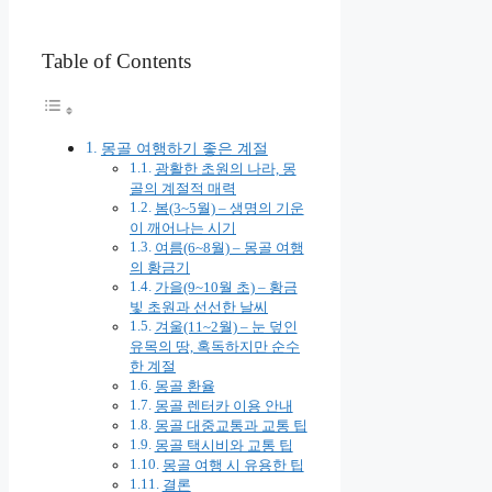
Table of Contents
몽골 여행하기 좋은 계절
광활한 초원의 나라, 몽
골의 계절적 매력
봄(3~5월) – 생명의 기운
이 깨어나는 시기
여름(6~8월) – 몽골 여행
의 황금기
가을(9~10월 초) – 황금
빛 초원과 선선한 날씨
겨울(11~2월) – 눈 덮인
유목의 땅, 혹독하지만 순수
한 계절
몽골 환율
몽골 렌터카 이용 안내
몽골 대중교통과 교통 팁
몽골 택시비와 교통 팁
몽골 여행 시 유용한 팁
결론