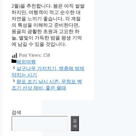
2월)을 추천합니다. 봄은 아직 쌀쌀
하지만, 여행객이 적고 순수한 대
자연을 느끼기 좋습니다. 각 계절
의 특성을 이해하고 준비한다면,
몽골의 광활한 초원과 고요한 하
늘, 별빛이 가득한 밤을 평생 기억
에 남길 수 있을 것입니다.
Post Views:
158
카
해외여행
테
살구나무 가지치기, 병충해 방제
고
약치는 시기
리
왕포 조기 낚시 시즌, 무창포 백
조기 선상 채비, 좋은 물때
검색
검
색