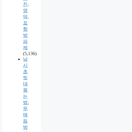
진,
영
덕,
포
항
방
파
제
(5,136)
낚
시
초
릿
대
묶
는
법:
무
매
듭
방