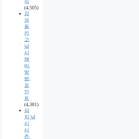
식
(4,505)
감
성
돔
카
고
낚
시
채
비,
방
법,
포
인
트
(4,381)
삼
치 낚
시
시
즌,