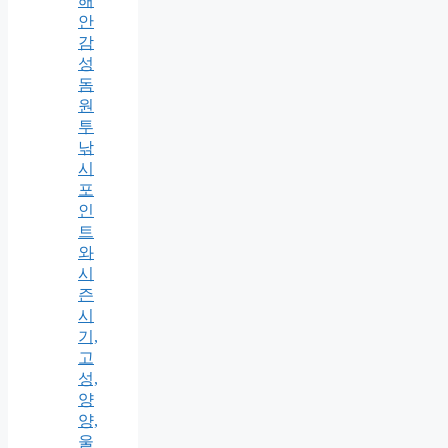
해
안
감
성
돔
원
투
낚
시
포
인
트
와
시
즌
시
기,
고
성,
양
양,
울