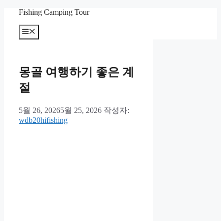
컨
Fishing Camping Tour
텐
메
츠
뉴
로
건
너
몽골 여행하기 좋은 계
뛰
기
절
5월 26, 2026
5월 25, 2026
작성자:
wdb20hifishing