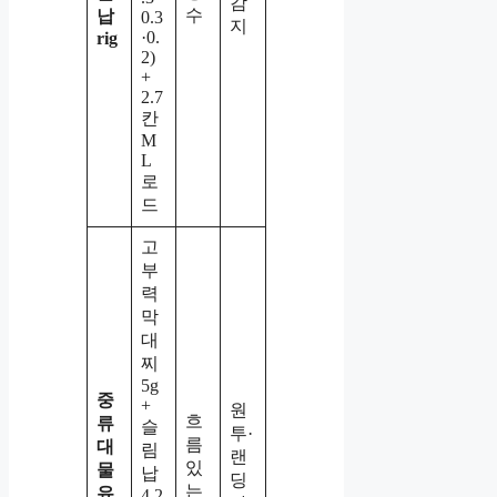
감
수
납
0.3
지
·0.
rig
2)
+
2.7
칸
M
L
로
드
고
부
력
막
대
찌
5g
중
+
원
흐
류
슬
투·
름
대
림
랜
있
물
납
딩
는
유
4.2