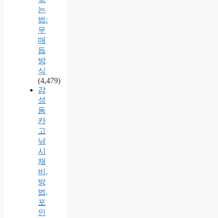
는
법:
무
매
듭
방
식
(4,479)
감
성
돔
카
고
낚
시
채
비,
방
법,
포
인