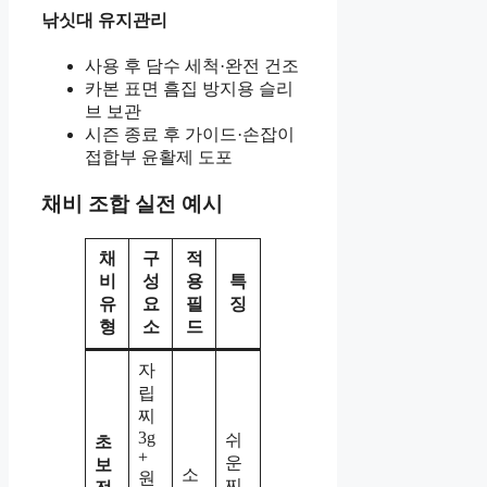
낚싯대 유지관리
사용 후 담수 세척·완전 건조
카본 표면 흠집 방지용 슬리
브 보관
시즌 종료 후 가이드·손잡이
접합부 윤활제 도포
채비 조합 실전 예시
채
구
적
비
성
용
특
유
요
필
징
형
소
드
자
립
찌
3g
쉬
초
+
운
보
소
원
찌