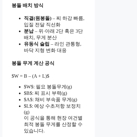
봉돌 배치 방식
직결(원봉돌)
– 찌 하강 빠름,
입질 전달 직선화
분납
– 위·아래 2단 혹은 3단
배치, 무게 분산
유동식 슬립
– 라인 관통형,
바닥 지형 변화 대응
봉돌 무게 계산 공식
$W = B – (A + L)$
$W$: 필요 봉돌무게(g)
$B$: 찌 표시 부력(g)
$A$: 채비 부속품 무게(g)
$L$: 예상 수초저항 보정치
(g)
이 공식을 통해 현장 여건별
최적 봉돌 무게를 산정할 수
있습니다.