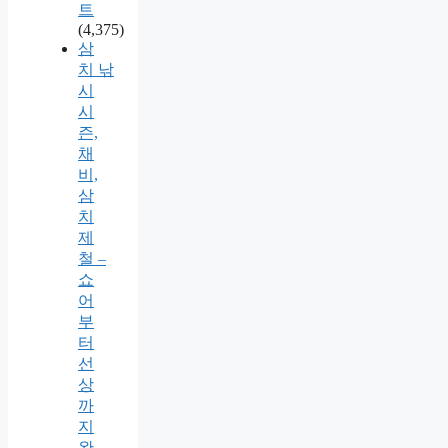
트
(4,375)
삼
치 낚
시
시
즌,
채
비,
삼
치
제
철 –
쇼
어
부
터
선
상
까
지
완