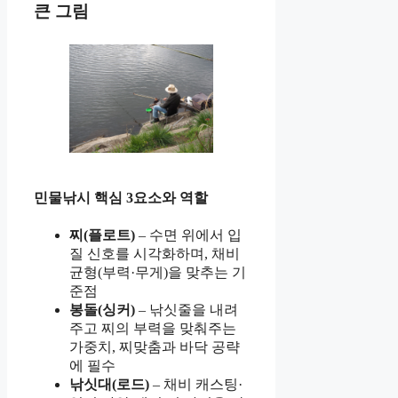
큰 그림
민물낚시 핵심 3요소와 역할
찌(플로트)
– 수면 위에서 입
질 신호를 시각화하며, 채비
균형(부력·무게)을 맞추는 기
준점
봉돌(싱커)
– 낚싯줄을 내려
주고 찌의 부력을 맞춰주는
가중치, 찌맞춤과 바닥 공략
에 필수
낚싯대(로드)
– 채비 캐스팅·