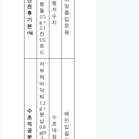
전
형
봉
맞
천
저
돌
춤,
후
수
2.5
입
기
g +
지
문
본
2.1
용
rig
칸
UL
로
드
저
부
력
바
닥
찌
1.2
g +
수
예
분
수
초
민
납
초
직
입
0.8
대·
공
g(0
질
정
분
.3·