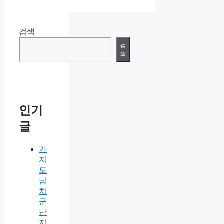
검색
검
색
인기
글
가
지
도
넙
치
군
난
지