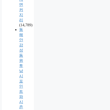
면
커
지
리
(14,789)
동
해
안
감
성
돔
원
투
낚
시
포
인
트
와
시
즌