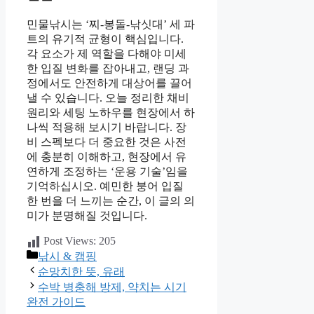
민물낚시는 ‘찌-봉돌-낚싯대’ 세 파
트의 유기적 균형이 핵심입니다.
각 요소가 제 역할을 다해야 미세
한 입질 변화를 잡아내고, 랜딩 과
정에서도 안전하게 대상어를 끌어
낼 수 있습니다. 오늘 정리한 채비
원리와 세팅 노하우를 현장에서 하
나씩 적용해 보시기 바랍니다. 장
비 스펙보다 더 중요한 것은 사전
에 충분히 이해하고, 현장에서 유
연하게 조정하는 ‘운용 기술’임을
기억하십시오. 예민한 붕어 입질
한 번을 더 느끼는 순간, 이 글의 의
미가 분명해질 것입니다.
Post Views:
205
카
낚시 & 캠핑
테
순망치한 뜻, 유래
고
수박 병충해 방제, 약치는 시기
리
완전 가이드