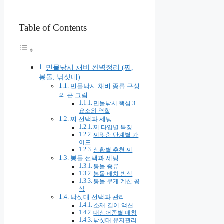
Table of Contents
민물낚시 채비 완벽정리 (찌,
봉돌, 낚싯대)
민물낚시 채비 종류 구성
의 큰 그림
민물낚시 핵심 3
요소와 역할
찌 선택과 세팅
찌 타입별 특징
찌맞춤 단계별 가
이드
상황별 추천 찌
봉돌 선택과 세팅
봉돌 종류
봉돌 배치 방식
봉돌 무게 계산 공
식
낚싯대 선택과 관리
소재·길이·액션
대상어종별 매칭
낚싯대 유지관리