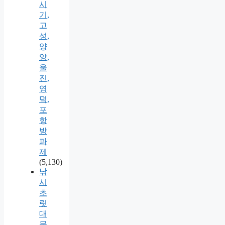
시
기,
고
성,
양
양,
울
진,
영
덕,
포
항
방
파
제
(5,130)
낚
시
초
릿
대
묶