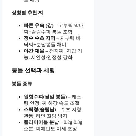
상황별 추천 찌
빠른 유속 (강)
– 고부력 막대
찌+슬림수피 봉돌 조합
정수 수초 지역
– 저부력 바
닥찌+분납봉돌 채비
야간 대물
– 전자찌+자립 기
능, 시인성·안정성 강화
봉돌 선택과 세팅
봉돌 종류
원형수피(쌀알 봉돌)
– 캐스
팅 안정, 찌 하강 속도 조절
스틱형(슬림납)
– 수초 지형
관통, 라인 꼬임 방지
플라이어블 분납
– 0.2g·0.3g
소분, 찌예민도 미세 조정