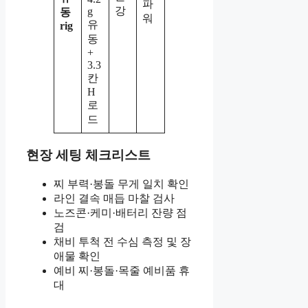
파
강
g
동
워
유
rig
동
+
3.3
칸
H
로
드
현장 세팅 체크리스트
찌 부력·봉돌 무게 일치 확인
라인 결속 매듭 마찰 검사
노즈콘·케미·배터리 잔량 점
검
채비 투척 전 수심 측정 및 장
애물 확인
예비 찌·봉돌·목줄 예비품 휴
대