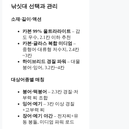
낚싯대 선택과 관리
소재·길이·액션
카본 99% 울트라라이트
– 감
도 우수, 2.1칸 이하 추천
카본·글라스 복합 미디엄
–
중형어·대류형 저수지, 2.4칸
~3칸
하이브리드 경질 파워
– 대물
붕어·잉어, 3.2칸~4칸
대상어종별 매칭
붕어·떡붕어
– 2.3칸 경질·저
부력 찌 조합
잉어·메기
– 3칸 이상 경질
+고부력 찌
장어·메기 야간
– 전자찌+유
동 봉돌, 미디엄 파워 로드