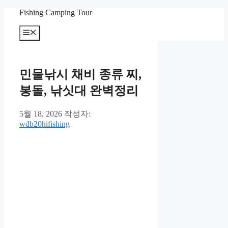
컨
Fishing Camping Tour
텐
메
츠
뉴
로
건
너
민물낚시 채비 종류 찌,
뛰
기
봉돌, 낚싯대 완벽정리
5월 18, 2026
작성자:
wdb20hifishing