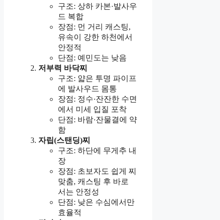
구조: 상하 카본·발사우
드 복합
장점: 먼 거리 캐스팅,
유속이 강한 하천에서
안정적
단점: 예민도는 낮음
저부력 바닥찌
구조: 얇은 투명 파이프
에 발사우드 몸통
장점: 정수·잔잔한 수면
에서 미세 입질 포착
단점: 바람·잔물결에 약
함
자립(스탠딩)찌
구조: 하단에 무게추 내
장
장점: 초보자도 쉽게 찌
맞춤, 캐스팅 후 바로
서는 안정성
단점: 낮은 수심에서만
효율적