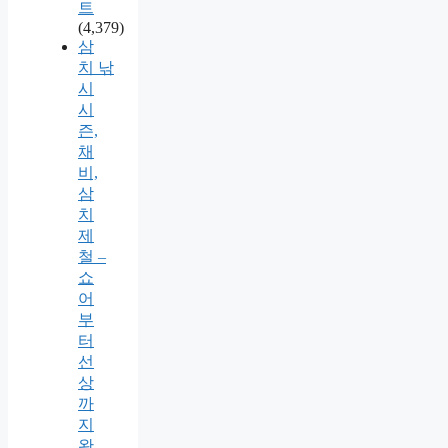
트
(4,379)
삼
치 낚
시
시
즌,
채
비,
삼
치
제
철 –
쇼
어
부
터
선
상
까
지
완