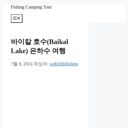
컨
Fishing Camping Tour
텐
메
츠
뉴
로
건
너
바이칼 호수(Baikal
뛰
기
Lake) 은하수 여행
7월 8, 2024
작성자:
wdb20hifishing