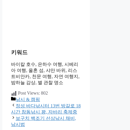
키워드
바이칼 호수, 은하수 여행, 시베리
아 여행, 올혼 섬, 샤만 바위, 리스
트비안카, 천문 여행, 자연 여행지,
밤하늘 감상, 별 관찰 명소
Post Views:
802
카
낚시 & 캠핑
테
정성 바다낚시터 13번 방갈로 18
고
시간 참돔낚시 꽝, 자바리 축제중
리
보구치 백조기 선상낚시 채비,
낚시법