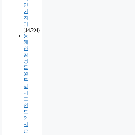
면
커
지
리
(14,794)
동
해
안
감
성
돔
원
투
낚
시
포
인
트
와
시
즌