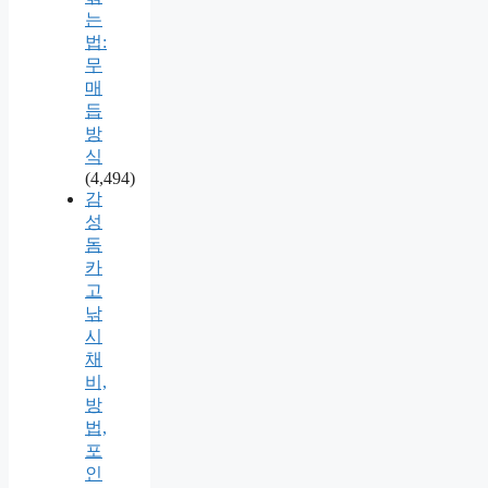
는
법:
무
매
듭
방
식
(4,494)
감
성
돔
카
고
낚
시
채
비,
방
법,
포
인