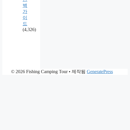
벽
가
이
드
(4,326)
© 2026 Fishing Camping Tour
• 제작됨
GeneratePress