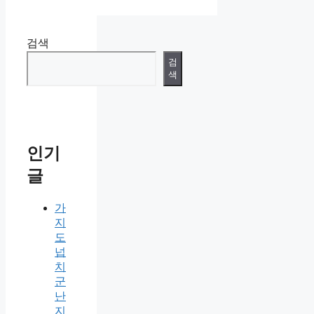
검색
검
색
인기
글
가
지
도
넙
치
군
난
지