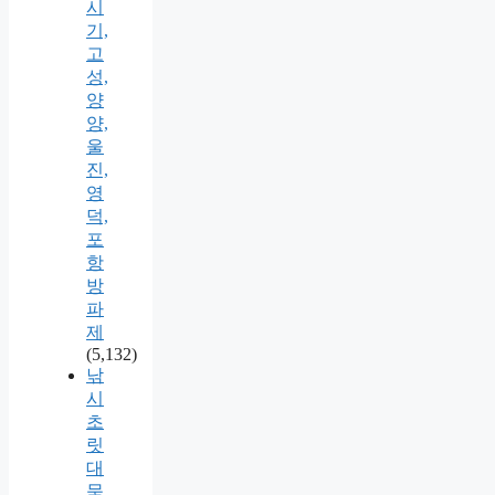
시
기,
고
성,
양
양,
울
진,
영
덕,
포
항
방
파
제
(5,132)
낚
시
초
릿
대
묶