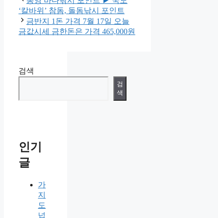
통영 바다낚시 포인트 ▶ 국도
고
‘칼바위’ 참돔, 돌돔낚시 포인트
리
금반지 1돈 가격 7월 17일 오늘
금값시세 금한돈은 가격 465,000원
검색
검
색
인기
글
가
지
도
넙