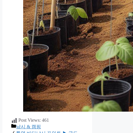
Post Views:
461
카
낚시 & 캠핑
테