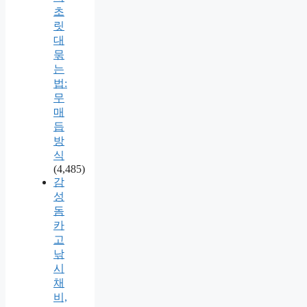
초
릿
대
묶
는
법:
무
매
듭
방
식
(4,485)
감
성
돔
카
고
낚
시
채
비,