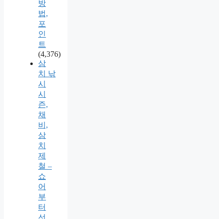
방
법,
포
인
트
(4,376)
삼
치 낚
시
시
즌,
채
비,
삼
치
제
철 –
쇼
어
부
터
선