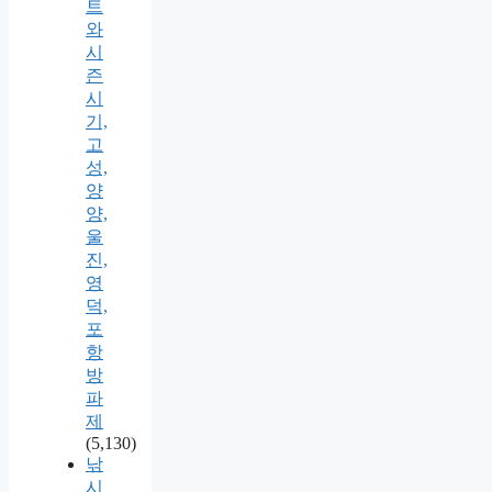
트
와
시
즌
시
기,
고
성,
양
양,
울
진,
영
덕,
포
항
방
파
제
(5,130)
낚
시