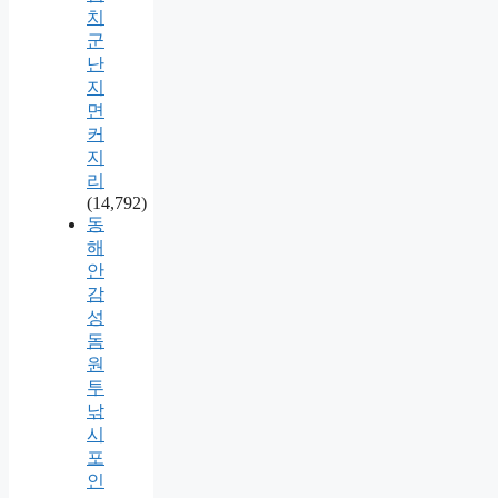
치
군
난
지
면
커
지
리
(14,792)
동
해
안
감
성
돔
원
투
낚
시
포
인