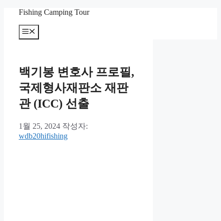
컨
Fishing Camping Tour
텐
메
츠
뉴
로
건
너
백기봉 변호사 프로필,
뛰
기
국제형사재판소 재판
관 (ICC) 선출
1월 25, 2024
작성자:
wdb20hifishing