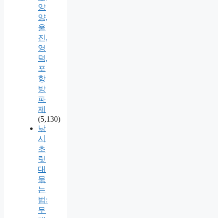
양
양,
울
진,
영
덕,
포
항
방
파
제
(5,130)
낚
시
초
릿
대
묶
는
법:
무