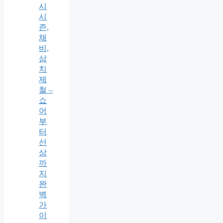
시
시
즌,
채
비,
삼
치
제
철 –
쇼
어
부
터
선
상
까
지
완
벽
가
이