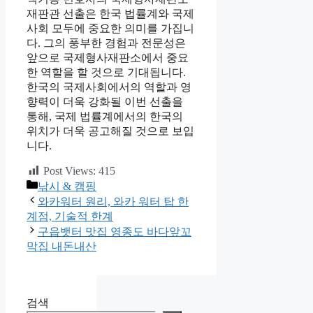
재판관 선출은 한국 법률계와 국제
사회 모두에 중요한 의미를 가집니
다. 그의 풍부한 경험과 전문성은
앞으로 국제형사재판소에서 중요
한 역할을 할 것으로 기대됩니다.
한국의 국제사회에서의 역할과 영
향력이 더욱 강화될 이번 선출을
통해, 국제 법률계에서의 한국의
위치가 더욱 공고해질 것으로 보입
니다.
Post Views:
415
카
낚시 & 캠핑
테
와카워터 원리, 와카 워터 탑 한
고
계점, 기술적 한계
리
구읍뱃터 맛집 영종도 바다앞꼬
막집 내돈내산
검색