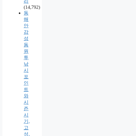
리
(14,792)
동
해
안
감
성
돔
원
투
낚
시
포
인
트
와
시
즌
시
기,
고
성,