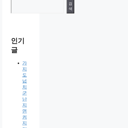
검
색
인기
글
가
지
도
넙
치
군
난
지
면
커
지