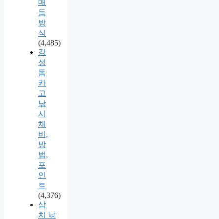
매
듭
방
식
(4,485)
감
성
돔
카
고
낚
시
채
비,
방
법,
포
인
트
(4,376)
삼
치 낚