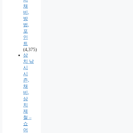
채
비,
방
법,
포
인
트
(4,375)
삼
치 낚
시
시
즌,
채
비,
삼
치
제
철 –
쇼
어