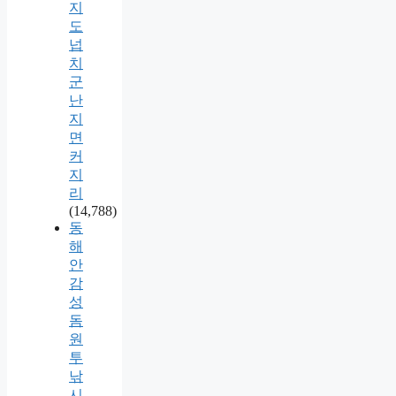
지
도
넙
치
군
난
지
면
커
지
리
(14,788)
동
해
안
감
성
돔
원
투
낚
시