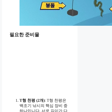
필요한 준비물
T형 천평 (2개)
: T형 천평은
백조기 낚시의 핵심 장비 중
하나입니다. 서로 길이가 다