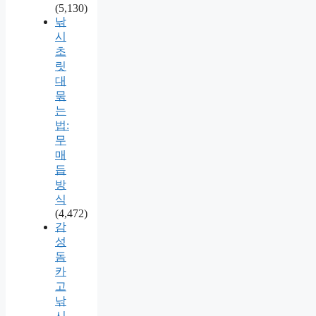
(5,130)
낚
시
초
릿
대
묶
는
법:
무
매
듭
방
식
(4,472)
감
성
돔
카
고
낚
시