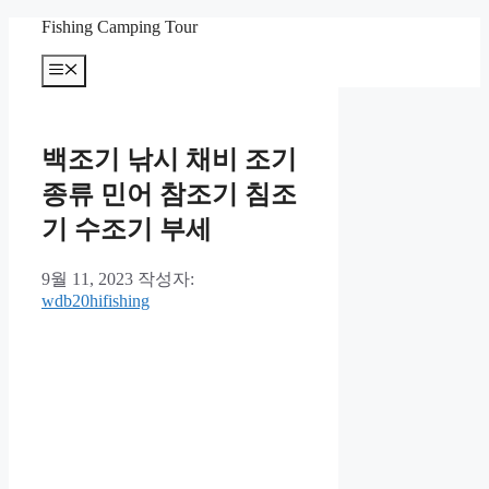
컨
Fishing Camping Tour
텐
메
츠
뉴
로
건
너
백조기 낚시 채비 조기
뛰
기
종류 민어 참조기 침조
기 수조기 부세
9월 11, 2023
작성자:
wdb20hifishing