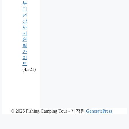
부
터
선
상
까
지
완
벽
가
이
드
(4,321)
© 2026 Fishing Camping Tour
• 제작됨
GeneratePress