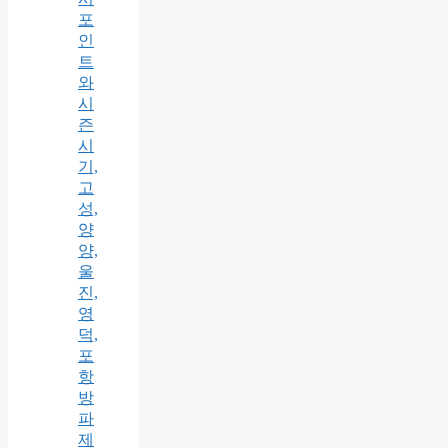
포
인
트
와
시
즌
시
기,
고
성,
양
양,
울
진,
영
덕,
포
항
방
파
제