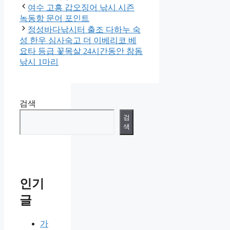
테
여수 고흥 갑오징어 낚시 시즌
고
녹동항 문어 포인트
리
정성바다낚시터 출조 다하누 숙
성 한우 심사숙고 더 이베리코 베
요타 등급 꽃목살 24시간동안 참돔
낚시 1마리
검색
검
색
인기
글
가