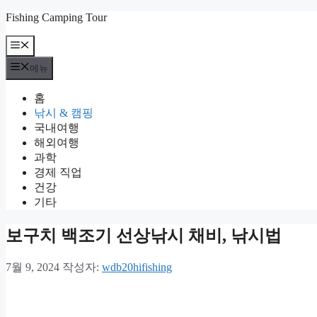
컨
Fishing Camping Tour
텐
메
츠
뉴
로
메뉴
건
너
홈
뛰
낚시 & 캠핑
기
국내여행
해외여행
과학
경제 직업
건강
기타
보구치 백조기 선상낚시 채비, 낚시법
7월 9, 2024
작성자:
wdb20hifishing