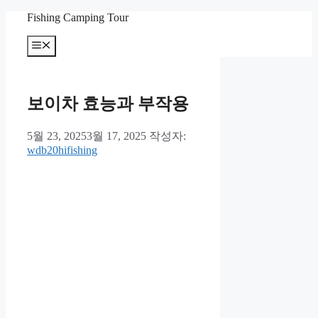
컨
Fishing Camping Tour
텐
메
츠
뉴
로
건
너
보이차 효능과 부작용
뛰
기
5월 23, 2025
3월 17, 2025
작성자:
wdb20hifishing