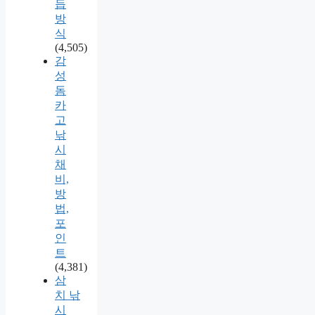
듭
방
식
(4,505)
감
성
돔
카
고
낚
시
채
비,
방
법,
포
인
트
(4,381)
삼
치 낚
시