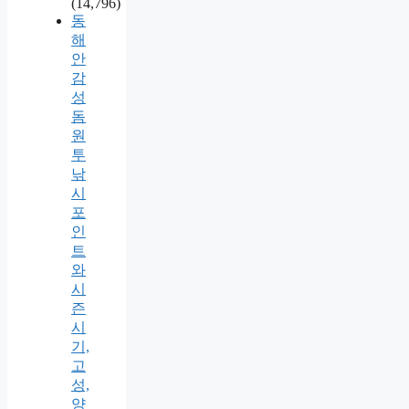
(14,796)
동
해
안
감
성
돔
원
투
낚
시
포
인
트
와
시
즌
시
기,
고
성,
양