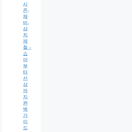
시
즌,
채
비,
삼
치
제
철 –
쇼
어
부
터
선
상
까
지
완
벽
가
이
드