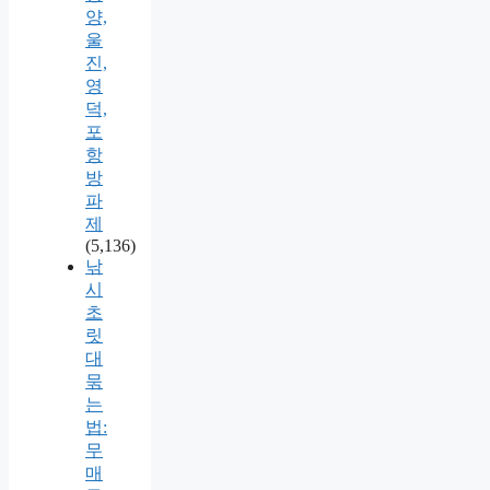
양,
울
진,
영
덕,
포
항
방
파
제
(5,136)
낚
시
초
릿
대
묶
는
법:
무
매