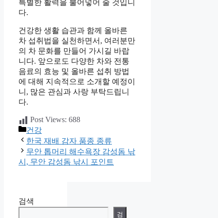
특별한 활력을 불어넣어 줄 것입니
다.
건강한 생활 습관과 함께 올바른
차 섭취법을 실천하면서, 여러분만
의 차 문화를 만들어 가시길 바랍
니다. 앞으로도 다양한 차와 전통
음료의 효능 및 올바른 섭취 방법
에 대해 지속적으로 소개할 예정이
니, 많은 관심과 사랑 부탁드립니
다.
Post Views:
688
카
건강
테
한국 재배 감자 품종 종류
고
무안 톱머리 해수욕장 감성돔 낚
리
시, 무안 감성돔 낚시 포인트
검색
검