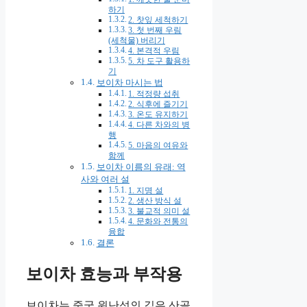
하기
2. 찻잎 세척하기
3. 첫 번째 우림
(세척물) 버리기
4. 본격적 우림
5. 차 도구 활용하
기
보이차 마시는 법
1. 적정량 섭취
2. 식후에 즐기기
3. 온도 유지하기
4. 다른 차와의 병
행
5. 마음의 여유와
함께
보이차 이름의 유래: 역
사와 여러 설
1. 지명 설
2. 생산 방식 설
3. 불교적 의미 설
4. 문화와 전통의
융합
결론
보이차 효능과 부작용
보이차는 중국 윈난성의 깊은 산골