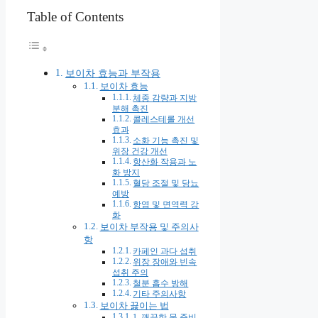
Table of Contents
보이차 효능과 부작용
보이차 효능
체중 감량과 지방
분해 촉진
콜레스테롤 개선
효과
소화 기능 촉진 및
위장 건강 개선
항산화 작용과 노
화 방지
혈당 조절 및 당뇨
예방
항염 및 면역력 강
화
보이차 부작용 및 주의사
항
카페인 과다 섭취
위장 장애와 빈속
섭취 주의
철분 흡수 방해
기타 주의사항
보이차 끓이는 법
1. 깨끗한 물 준비