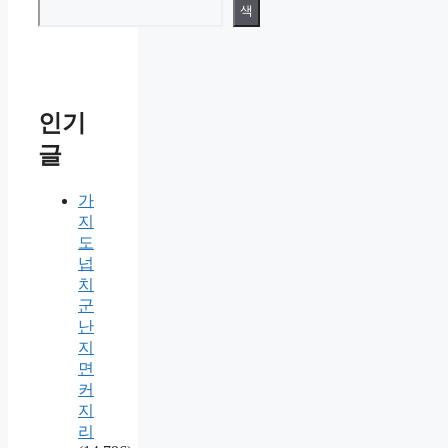
색
인기
글
가
지
도
넙
치
군
난
지
면
커
지
리