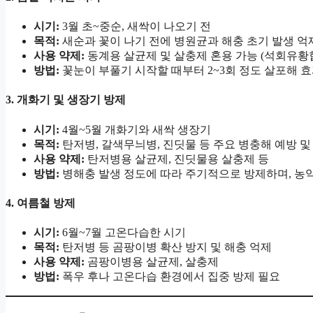
시기:
3월 초~중순, 새싹이 나오기 전
목적:
새순과 꽃이 나기 전에 병원균과 해충 초기 발생 억
사용 약제:
동계용 살균제 및 살충제 혼용 가능 (석회유황합
방법:
꽃눈이 부풀기 시작할 때부터 2~3회 정도 살포해 
3. 개화기 및 생장기 방제
시기:
4월~5월 개화기와 새싹 생장기
목적:
탄저병, 갈색무늬병, 진딧물 등 주요 병충해 예방 및
사용 약제:
탄저병용 살균제, 진딧물용 살충제 등
방법:
병해충 발생 정도에 따라 주기적으로 방제하며, 농약
4. 여름철 방제
시기:
6월~7월 고온다습한 시기
목적:
탄저병 등 곰팡이병 확산 방지 및 해충 억제
사용 약제:
곰팡이병용 살균제, 살충제
방법:
폭우 후나 고온다습 환경에서 집중 방제 필요