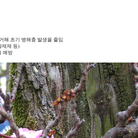
제거해 초기 병해충 발생을 줄임
제제 등)
을 예방