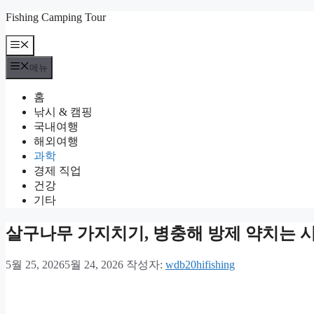
컨
Fishing Camping Tour
텐
메
츠
뉴
로
메뉴
건
너
홈
뛰
낚시 & 캠핑
기
국내여행
해외여행
과학
경제 직업
건강
기타
살구나무 가지치기, 병충해 방제 약치는 
5월 25, 2026
5월 24, 2026
작성자:
wdb20hifishing