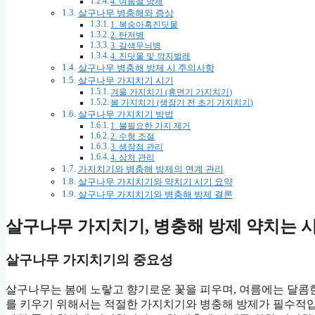
4. 여름철 방제
살구나무 병충해와 증상
1. 복숭아혹진딧물
2. 탄저병
3. 갈색무늬병
4. 진딧물 및 깍지벌레
살구나무 병충해 방제 시 주의사항
살구나무 가지치기 시기
겨울 가지치기 (휴면기 가지치기)
봄 가지치기 (생장기 전 초기 가지치기)
살구나무 가지치기 방법
1. 불필요한 가지 제거
2. 수형 조절
3. 생장점 관리
4. 상처 관리
가지치기와 병충해 방제의 연계 관리
살구나무 가지치기와 약치기 시기 요약
살구나무 가지치기와 병충해 방제 결론
살구나무 가지치기, 병충해 방제 약치는 
살구나무 가지치기의 중요성
살구나무는 봄에 노랗고 향기로운 꽃을 피우며, 여름에는 달콤
를 키우기 위해서는 적절한 가지치기와 병충해 방제가 필수적입