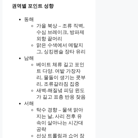
권역별 포인트 성향
동해
가을 북상 – 조류 직벽,
수심 브레이크, 방파제
외항 끝머리
맑은 수색에서 메탈지
그, 싱킹펜슬 장타 유리
남해
베이트 체류 길고 포인
트 다양. 여밭 가장자
리, 물돌이 생기는 콧부
리, 조류갈라짐 집중
새벽-해질녘 피딩 윈도
가 길고 표층 반응 잦음
서해
탁수 경향 – 물색 맑아
지는 날, 사리 전후 유
속이 살아나는 시간대
공략
선상 트롤링과 쇼어 장