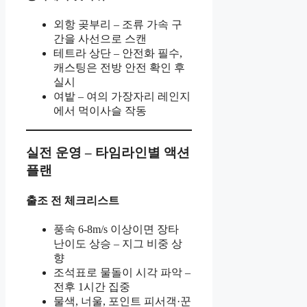
외항 곶부리 – 조류 가속 구
간을 사선으로 스캔
테트라 상단 – 안전화 필수,
캐스팅은 전방 안전 확인 후
실시
여밭 – 여의 가장자리 레인지
에서 먹이사슬 작동
실전 운영 – 타임라인별 액션
플랜
출조 전 체크리스트
풍속 6-8m/s 이상이면 장타
난이도 상승 – 지그 비중 상
향
조석표로 물돌이 시각 파악 –
전후 1시간 집중
물색, 너울, 포인트 피서객·꾼