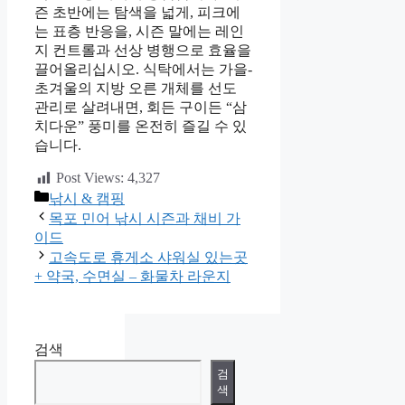
즌 초반에는 탐색을 넓게, 피크에
는 표층 반응을, 시즌 말에는 레인
지 컨트롤과 선상 병행으로 효율을
끌어올리십시오. 식탁에서는 가을-
초겨울의 지방 오른 개체를 선도
관리로 살려내면, 회든 구이든 “삼
치다운” 풍미를 온전히 즐길 수 있
습니다.
Post Views:
4,327
카
낚시 & 캠핑
테
목포 민어 낚시 시즌과 채비 가
고
이드
리
고속도로 휴게소 샤워실 있는곳
+ 약국, 수면실 – 화물차 라운지
검색
검
색