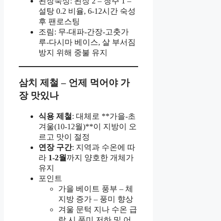
된장숙성: 된장 2 – 청주 1 –
설탕 0.2 비율, 6-12시간 숙성
후 팬로스팅
조림: 무-대파-간장-고춧가
루-다시마 베이스, 살 부서짐
방지 위해 중불 유지
삼치 제철 – 언제 먹어야 가
장 맛있나
식용 제철
: 대체로 **가을-초
겨울(10-12월)**이 지방이 오
르고 맛이 절정
연장 구간
: 지역과 수온에 따
라
1-2월
까지 양호한 개체가
유지
포인트
가을 베이트 풍부 – 체
지방 증가 – 풍미 향상
겨울 문턱 지나 수온 급
락 시 풍미 저하 및 어