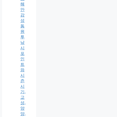
해
안
감
성
돔
원
투
낚
시
포
인
트
와
시
즌
시
기,
고
성,
양
양,