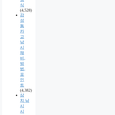
식
(4,528)
감
성
돔
카
고
낚
시
채
비,
방
법,
포
인
트
(4,382)
삼
치 낚
시
시