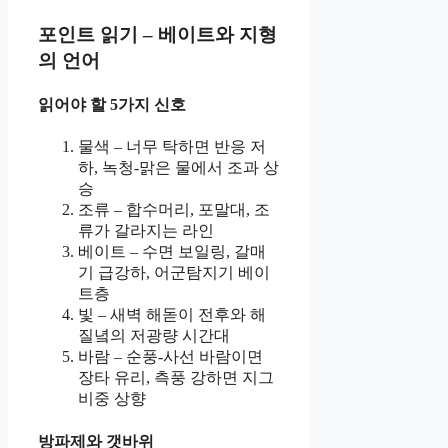
포인트 읽기 – 베이트와 지형
의 언어
읽어야 할 5가지 신호
물색 – 너무 탁하면 반응 저
하, 녹청-맑은 물에서 조과 상
승
조류 – 합수머리, 포말대, 조
류가 갈라지는 라인
베이트 – 수면 보일링, 갈매
기 급강하, 어군탐지기 베이
트층
빛 – 새벽 해돋이 전후와 해
질녘의 저광량 시간대
바람 – 순풍-사선 바람이면
장타 유리, 측풍 강하면 지그
비중 상향
방파제와 갯바위