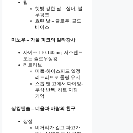
팁
햇빛 강한 날 – 실버, 블
루핑크
흐린 날 – 글로우, 골드
베이스
미노우 – 가을 피크의 일타강사
사이즈 110-140mm, 서스펜드
또는 슬로우싱킹
리트리브
미들-하이스피드 일정
리트리브로 롤링 유지
스톱 앤 고에서 다이빙-
부상 반복, 히트 지점
기억
싱킹펜슬 – 너울과 바람의 친구
장점
비거리가 길고 파고가