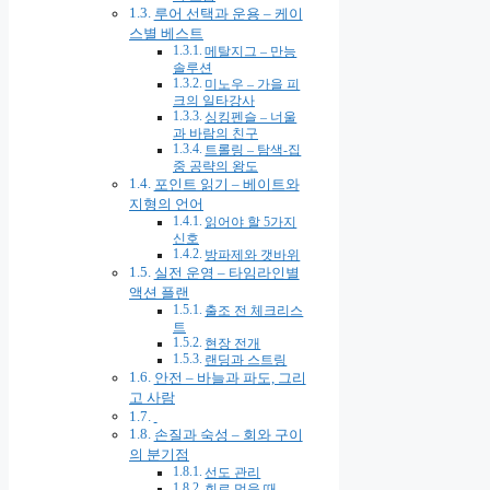
루어 선택과 운용 – 케이
스별 베스트
메탈지그 – 만능
솔루션
미노우 – 가을 피
크의 일타강사
싱킹펜슬 – 너울
과 바람의 친구
트롤링 – 탐색-집
중 공략의 왕도
포인트 읽기 – 베이트와
지형의 언어
읽어야 할 5가지
신호
방파제와 갯바위
실전 운영 – 타임라인별
액션 플랜
출조 전 체크리스
트
현장 전개
랜딩과 스트링
안전 – 바늘과 파도, 그리
고 사람
손질과 숙성 – 회와 구이
의 분기점
선도 관리
회로 먹을 때