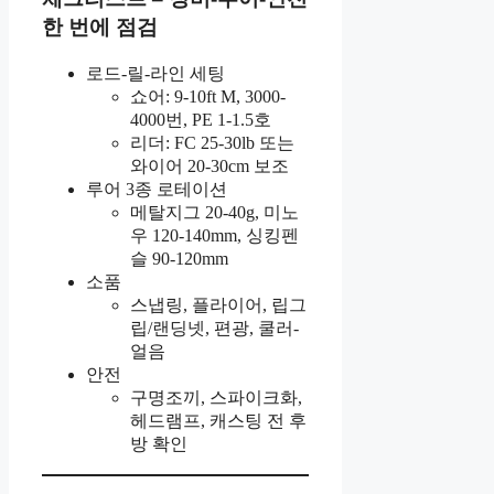
한 번에 점검
로드-릴-라인 세팅
쇼어: 9-10ft M, 3000-
4000번, PE 1-1.5호
리더: FC 25-30lb 또는
와이어 20-30cm 보조
루어 3종 로테이션
메탈지그 20-40g, 미노
우 120-140mm, 싱킹펜
슬 90-120mm
소품
스냅링, 플라이어, 립그
립/랜딩넷, 편광, 쿨러-
얼음
안전
구명조끼, 스파이크화,
헤드램프, 캐스팅 전 후
방 확인