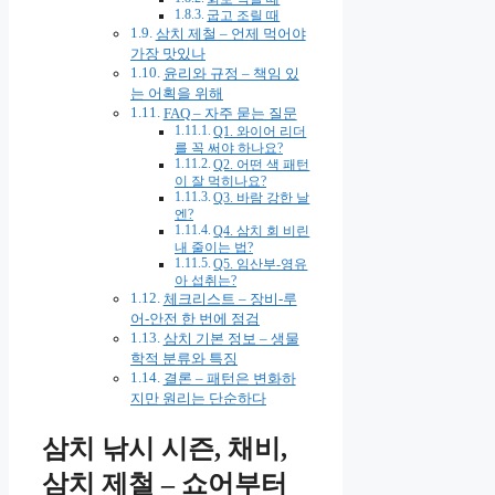
굽고 조릴 때
삼치 제철 – 언제 먹어야
가장 맛있나
윤리와 규정 – 책임 있
는 어획을 위해
FAQ – 자주 묻는 질문
Q1. 와이어 리더
를 꼭 써야 하나요?
Q2. 어떤 색 패턴
이 잘 먹히나요?
Q3. 바람 강한 날
엔?
Q4. 삼치 회 비린
내 줄이는 법?
Q5. 임산부-영유
아 섭취는?
체크리스트 – 장비-루
어-안전 한 번에 점검
삼치 기본 정보 – 생물
학적 분류와 특징
결론 – 패턴은 변화하
지만 원리는 단순하다
삼치 낚시 시즌, 채비,
삼치 제철 – 쇼어부터