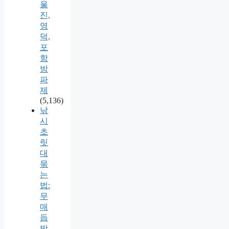
울
진,
영
덕,
포
항
방
파
제
(5,136)
낚
시
초
릿
대
묶
는
법:
무
매
듭
방