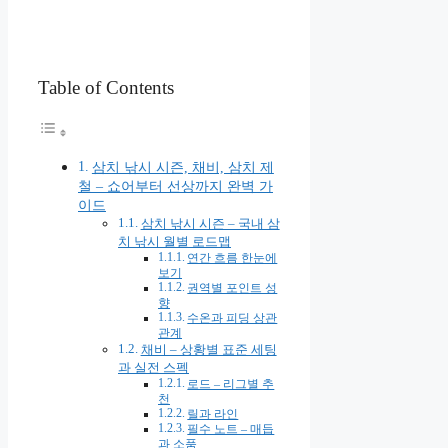
Table of Contents
삼치 낚시 시즌, 채비, 삼치 제
철 – 쇼어부터 선상까지 완벽 가
이드
삼치 낚시 시즌 – 국내 삼
치 낚시 월별 로드맵
연간 흐름 한눈에
보기
권역별 포인트 성
향
수온과 피딩 상관
관계
채비 – 상황별 표준 세팅
과 실전 스펙
로드 – 리그별 추
천
릴과 라인
필수 노트 – 매듭
과 소품