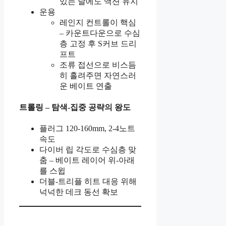
있는 날에도 액션 유지
운용
레인지 컨트롤이 핵심
– 카운트다운으로 수심
층 고정 후 S커브 드리
프트
조류 접선으로 비스듬
히 흘려주면 자연스러
운 베이트 연출
트롤링 – 탐색-집중 공략의 왕도
플러그 120-160mm, 2-4노트
속도
다이버 립 각도로 수심층 맞
춤 – 베이트 레이어 위-아래
를 스윕
더블-트리플 히트 대응 위해
넉넉한 데크 동선 확보