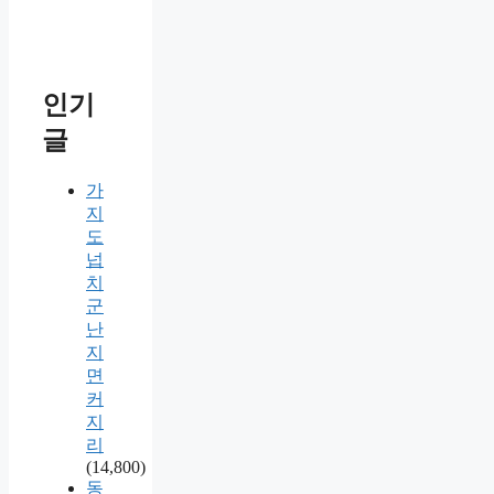
인기
글
가
지
도
넙
치
군
난
지
면
커
지
리
(14,800)
동