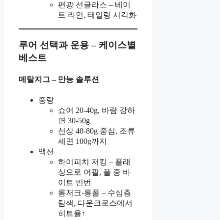
편광 선글라스 – 베이
트 라인, 테일링 시각화
루어 선택과 운용 – 케이스별
베스트
메탈지그 – 만능 솔루션
중량
쇼어 20-40g, 바람 강하
면 30-50g
선상 40-80g 중심, 조류
세면 100g까지
액션
하이피치 저킹 – 플래
싱으로 어필, 폴 중 바
이트 빈번
롱저크-롱폴 – 수심층
탐색, 다운크로스에서
히트율↑