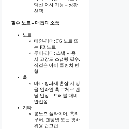
액션 저하 가능 – 상황
선택
필수 노트 – 매듭과 소품
노트
메인-리더: FG 노트 또
는 PR 노트
루어-리더: 스냅 사용
시 고강도 스냅링 필수,
직결은 아이-클린치 변
형
훅
바다 방파제 혼잡 시 싱
글 인라인 훅 교체로 랜
딩 안정 – 트레블 대비
안전성↑
기타
롱노즈 플라이어, 훅리
무버, 랜딩넷 또는 갯바
위용 립그립