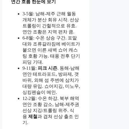
연간 흐름 한눈에 보기
3-5월: 남해-제주 근해 월동
개체가 분산 회유 시작. 선상
트롤링이 간헐적으로 유효.
연안 조황은 지역 편차 큼.
6-8월: 수온 상승 구간. 포말
대와 조류갈라짐에 베이트가
붙으면 이른 새벽 쇼어 캐스
팅 호황 가능. 태풍 전후 단기
피딩 기대.
9-11월:
피크 시즌
. 동해-남해
연안 테트라포드, 방파제, 갯
바위, 외해 섬 주변에 삼치가
대량 유입. 쇼어지깅, 미노우,
싱킹펜슬이 메인.
12-2월: 수온 하강. 북부 해역
연안 조황 감소, 남해-제주권
선상 지깅/트롤링 위주. 식
용
제철
과 겹쳐 선상 출조 인
기.