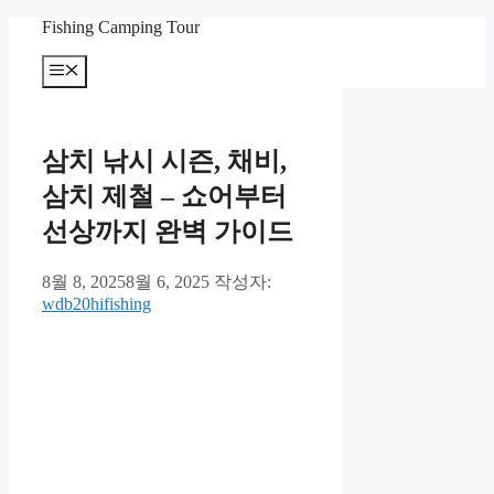
컨
Fishing Camping Tour
텐
메
츠
뉴
로
건
너
삼치 낚시 시즌, 채비,
뛰
기
삼치 제철 – 쇼어부터
선상까지 완벽 가이드
8월 8, 2025
8월 6, 2025
작성자:
wdb20hifishing