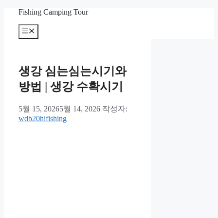
컨
Fishing Camping Tour
텐
메
츠
뉴
로
건
너
생강 심는심는시기와
뛰
기
방법 | 생강 수확시기
5월 15, 2026
5월 14, 2026
작성자:
wdb20hifishing