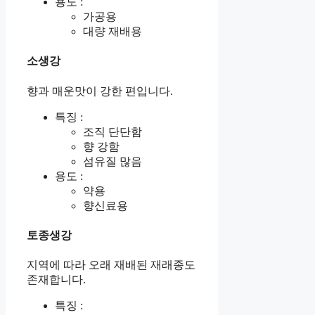
용도 :
가공용
대량 재배용
소생강
향과 매운맛이 강한 편입니다.
특징 :
조직 단단함
향 강함
섬유질 많음
용도 :
약용
향신료용
토종생강
지역에 따라 오래 재배된 재래종도
존재합니다.
특징 :