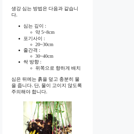
생강 심는 방법은 다음과 같습니
다.
심는 깊이 :
약 5~8cm
포기사이 :
20~30cm
줄간격 :
30~40cm
싹 방향 :
위쪽으로 향하게 배치
심은 뒤에는 흙을 덮고 충분히 물
을 줍니다. 단, 물이 고이지 않도록
주의해야 합니다.