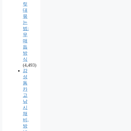
릿
대
묶
는
법:
무
매
듭
방
식
(4,493)
감
성
돔
카
고
낚
시
채
비,
방