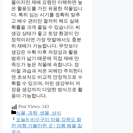
물이지만 재배 요령만 이해하면 높
은 활용도를 가진 유용한 작물입니
다. 특히 심는 시기를 정확히 맞추
고 배수 관리만 철저히 해도 실패
확률을 크게 줄일 수 있습니다. 씨
생강 상태가 좋고 토양 환경이 안
정적이라면 가정 텃밭에서도 충분
히 재배가 가능합니다. 무엇보다
생강은 수확 이후 저장성과 활용
범위가 넓기 때문에 직접 재배 만
족도가 높은 작물에 속합니다. 장
마철 과습과 저온 피해만 주의한다
면 초보자도 비교적 안정적으로 수
확할 수 있으며, 어린 생강부터 저
장용 생강까지 다양한 방식으로 활
용이 가능합니다.
Post Views:
143
카
식물, 과학, 생물, 상식
테
오늘N 비수구미 마을 강원도 화
고
천 여행 가볼만한 곳 | 강릉 해물 칼
리
국수