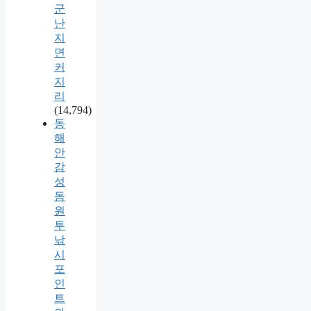
군
난
지
면
커
지
리
(14,794)
동
해
안
감
성
돔
원
투
낚
시
포
인
트