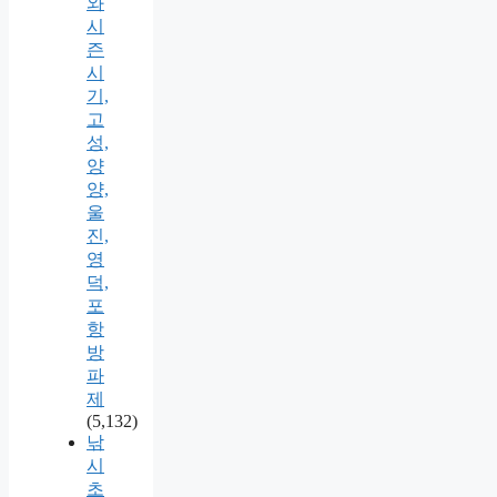
와
시
즌
시
기,
고
성,
양
양,
울
진,
영
덕,
포
항
방
파
제
(5,132)
낚
시
초