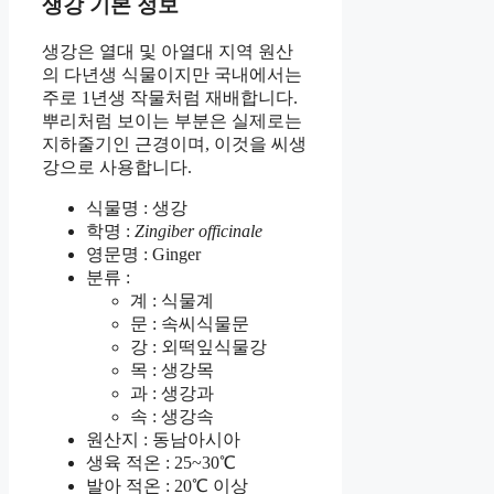
생강 기본 정보
생강은 열대 및 아열대 지역 원산
의 다년생 식물이지만 국내에서는
주로 1년생 작물처럼 재배합니다.
뿌리처럼 보이는 부분은 실제로는
지하줄기인 근경이며, 이것을 씨생
강으로 사용합니다.
식물명 : 생강
학명 :
Zingiber officinale
영문명 : Ginger
분류 :
계 : 식물계
문 : 속씨식물문
강 : 외떡잎식물강
목 : 생강목
과 : 생강과
속 : 생강속
원산지 : 동남아시아
생육 적온 : 25~30℃
발아 적온 : 20℃ 이상