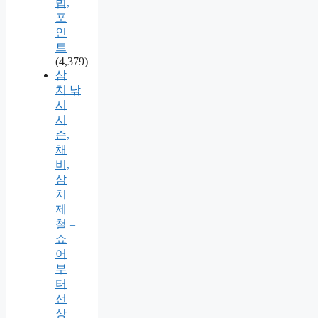
법,
포
인
트
(4,379)
삼
치 낚
시
시
즌,
채
비,
삼
치
제
철 –
쇼
어
부
터
선
상