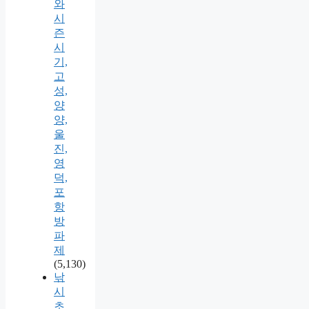
와
시
즌
시
기,
고
성,
양
양,
울
진,
영
덕,
포
항
방
파
제
(5,130)
낚
시
초