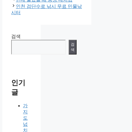
고
인천 검단수로 낚시 무료 민물낚
리
시터
검색
검
색
인기
글
가
지
도
넙
치