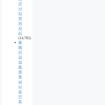
군
난
지
면
커
지
리
(14,782)
동
해
안
감
성
돔
원
투
낚
시
포
인
트