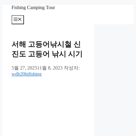
컨
Fishing Camping Tour
텐
메
츠
뉴
로
건
너
서해 고등어낚시철 신
뛰
기
진도 고등어 낚시 시기
5월 27, 2025
11월 8, 2023
작성자:
wdb20hifishing