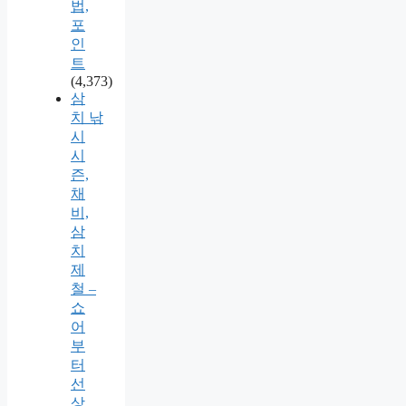
법,
포
인
트
(4,373)
삼
치 낚
시
시
즌,
채
비,
삼
치
제
철 –
쇼
어
부
터
선
상