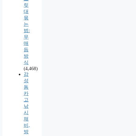
릿
대
묶
는
법:
무
매
듭
방
식
(4,468)
감
성
돔
카
고
낚
시
채
비,
방