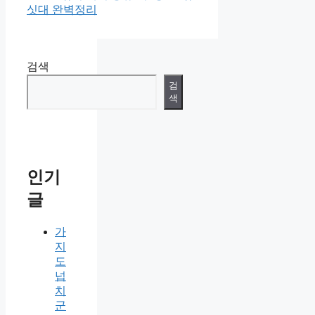
싯대 완벽정리
검색
검
색
인기
글
가
지
도
넙
치
군