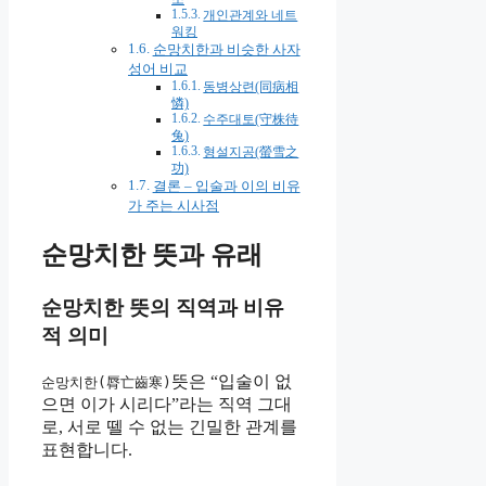
개인관계와 네트
워킹
순망치한과 비슷한 사자
성어 비교
동병상련(同病相
憐)
수주대토(守株待
兔)
형설지공(螢雪之
功)
결론 – 입술과 이의 비유
가 주는 시사점
순망치한 뜻과 유래
순망치한 뜻의 직역과 비유
적 의미
뜻은 “입술이 없
순망치한(脣亡齒寒)
으면 이가 시리다”라는 직역 그대
로, 서로 뗄 수 없는 긴밀한 관계를
표현합니다.