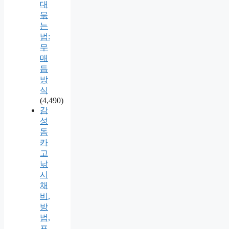
대
묶
는
법:
무
매
듭
방
식
(4,490)
감
성
돔
카
고
낚
시
채
비,
방
법,
포