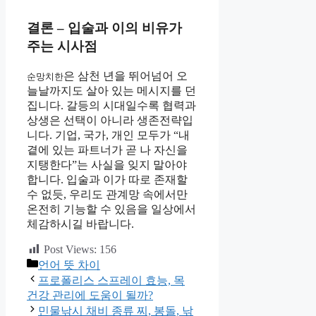
결론 – 입술과 이의 비유가
주는 시사점
은 삼천 년을 뛰어넘어 오
순망치한
늘날까지도 살아 있는 메시지를 던
집니다. 갈등의 시대일수록 협력과
상생은 선택이 아니라 생존전략입
니다. 기업, 국가, 개인 모두가 “내
곁에 있는 파트너가 곧 나 자신을
지탱한다”는 사실을 잊지 말아야
합니다. 입술과 이가 따로 존재할
수 없듯, 우리도 관계망 속에서만
온전히 기능할 수 있음을 일상에서
체감하시길 바랍니다.
Post Views:
156
카
언어 뜻 차이
테
프로폴리스 스프레이 효능, 목
고
건강 관리에 도움이 될까?
리
민물낚시 채비 종류 찌, 봉돌, 낚