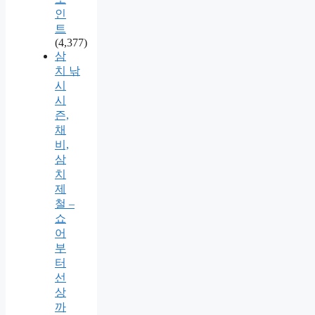
인
트
(4,377)
삼
치 낚
시
시
즌,
채
비,
삼
치
제
철 –
쇼
어
부
터
선
상
까