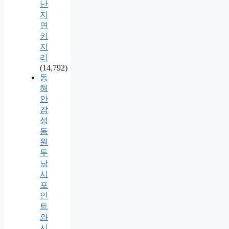
난
지
면
커
지
리
(14,792)
동
해
안
감
성
돔
원
투
낚
시
포
인
트
와
시