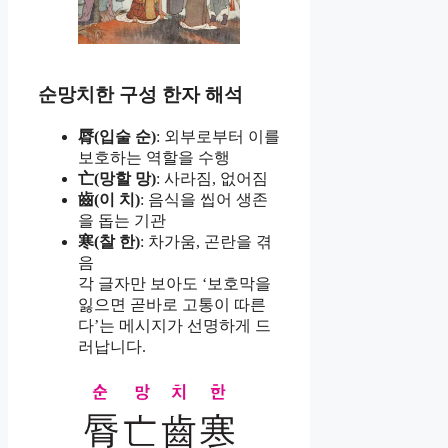
순망치한 구성 한자 해석
脣(입술 순)
: 외부로부터 이를
보호하는 역할을 수행
亡(망할 망)
: 사라짐, 없어짐
齒(이 치)
: 음식을 씹어 생존
을 돕는 기관
寒(찰 한)
: 차가움, 곤란을 겪
음
각 글자만 보아도 ‘보호막을
잃으면 곧바로 고통이 따른
다’는 메시지가 선명하게 드
러납니다.