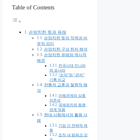
Table of Contents
순망치한 뜻과 유래
순망치한 뜻의 직역과 비
유적 의미
순망치한 구성 한자 해석
순망치한 유래와 역사적
배경
전국시대 진나라
와 조나라
“순자”와 “관자”
기록 비교
전통적 교훈과 철학적 해
석
이해관계의 상호
의존성
국제정치와 동맹
관계 적용
현대 사회에서의 활용 사
례
기업 간 전략적 제
휴
조직 내 팀워크 강
조