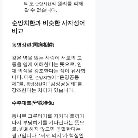
티도
의 원리를 피해
순망치한
갈 수 없습니다.
순망치한과 비슷한 사자성어
비교
동병상련(同病相憐)
같은 병을 앓는 사람이 서로의 고
통을 쉽게 이해한다는 뜻으로, 연
대 의식을 강조한다는 점이 유사합
니다. 다만
이 “운명공동
순망치한
체”를,
이 “감정공동체”를
동병상련
강조한다는 차이가 있습니다.
수주대토(守株待兔)
통나무 그루터기를 지키다 토끼가
다시 부딪히기를 기다린다는 뜻으
로, 변화하지 않으면 공멸한다는
경고입니다. ‘서로 의지’가 핵심인