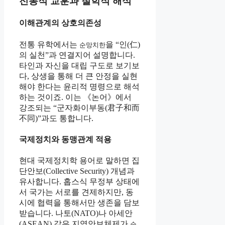
전통적 교훈과 철학적 해석
이해관계의 상호의존성
전통 유학에서는
을 “인(仁)
순망치한
의 실천”과 연결지어 설명합니다.
타인과 자신을 대립 구도로 보기보
다, 상생을 통해 더 큰 안정을 실현
해야 한다는 윤리적 명령으로 해석
하는 것이죠. 이는 《논어》에서
강조되는 “군자화이부동(君子和而
不同)”과도 통합니다.
국제정치와 동맹관계 적용
현대 국제정치학 용어로 말하면 집
단안보(Collective Security) 개념과
유사합니다. 홉스식 무정부 상태에
서 국가는 서로를 견제하지만, 동
시에 협력을 통해서만 생존을 담보
받습니다. 나토(NATO)나 아세안
(ASEAN) 같은 지역안보체제가
순