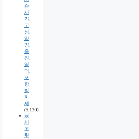
즌
시
기,
고
성,
양
양,
울
진,
영
덕,
포
항
방
파
제
(5,130)
낚
시
초
릿