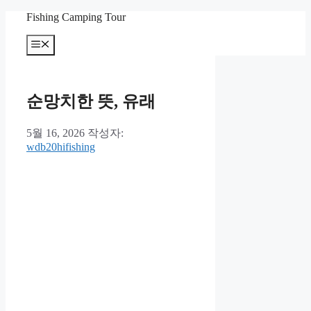
컨
Fishing Camping Tour
텐
메
츠
뉴
로
건
너
순망치한 뜻, 유래
뛰
기
5월 16, 2026
작성자:
wdb20hifishing