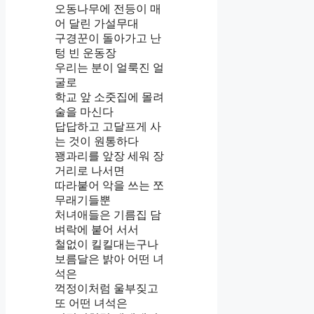
오동나무에 전등이 매
어 달린 가설무대
구경꾼이 돌아가고 난
텅 빈 운동장
우리는 분이 얼룩진 얼
굴로
학교 앞 소줏집에 몰려
술을 마신다
답답하고 고달프게 사
는 것이 원통하다
꽹과리를 앞장 세워 장
거리로 나서면
따라붙어 악을 쓰는 쪼
무래기들뿐
처녀애들은 기름집 담
벼락에 붙어 서서
철없이 킬킬대는구나
보름달은 밝아 어떤 녀
석은
꺽정이처럼 울부짖고
또 어떤 녀석은