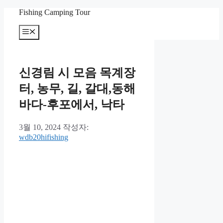
컨
Fishing Camping Tour
텐
메
츠
뉴
로
건
너
신경림 시 모음 목계장
뛰
기
터, 농무, 길, 갈대,동해
바다-후포에서, 낙타
3월 10, 2024
작성자:
wdb20hifishing