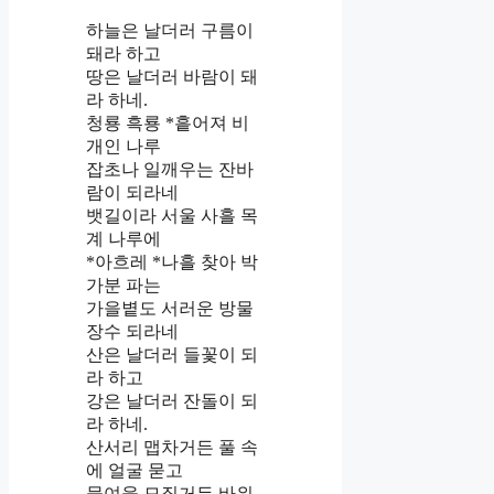
하늘은 날더러 구름이
돼라 하고
땅은 날더러 바람이 돼
라 하네.
청룡 흑룡 *흩어져 비
개인 나루
잡초나 일깨우는 잔바
람이 되라네
뱃길이라 서울 사흘 목
계 나루에
*아흐레 *나흘 찾아 박
가분 파는
가을볕도 서러운 방물
장수 되라네
산은 날더러 들꽃이 되
라 하고
강은 날더러 잔돌이 되
라 하네.
산서리 맵차거든 풀 속
에 얼굴 묻고
물여울 모질거든 바위