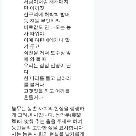
서림이처럼 해해대지
만 이까짓
산구석에 처박혀 발버
둥 친들 무엇하랴
비료값도 안 나오는 농
사 따위야
아예 여편네에게나 맡
겨 두고
쇠전을 거쳐 도수장 앞
에 와 돌 때
우리는 점점 신명이 난
다
한 다리를 들고 날라리
를 불거나
고갯짓을 하고 어깨를
흔들거나
농무
는 농촌 사회의 현실을 생생하
게 그려낸 시입니다. 농악무(農樂
舞)에 맞춰 추는 춤을 주제로 하여
농민들의 고단한 삶을 묘사합니다.
시는 농촌 사회의 현실을 날카롭게