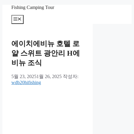
컨
Fishing Camping Tour
텐
메
츠
뉴
로
건
너
에이치에비뉴 호텔 로
뛰
기
얄 스위트 광안리 H에
비뉴 조식
5월 23, 2025
1월 26, 2025
작성자:
wdb20hifishing