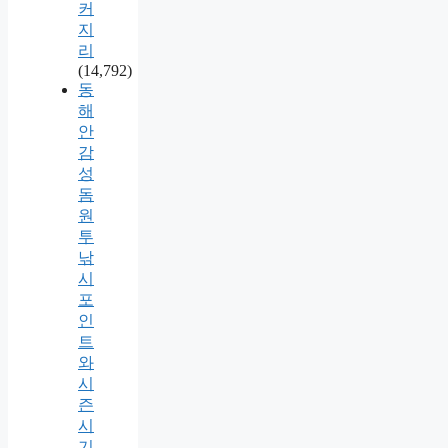
커
지
리
(14,792)
동
해
안
감
성
돔
원
투
낚
시
포
인
트
와
시
즌
시
기,