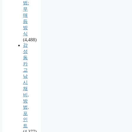
법:
무
매
듭
방
식
(4,488)
감
성
돔
카
고
낚
시
채
비,
방
법,
포
인
트
(4,377)