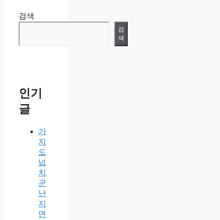
검색
검
색
인기
글
가
지
도
넙
치
군
난
지
면