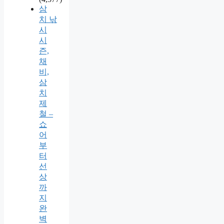
삼
치 낚
시
시
즌,
채
비,
삼
치
제
철 –
쇼
어
부
터
선
상
까
지
완
벽