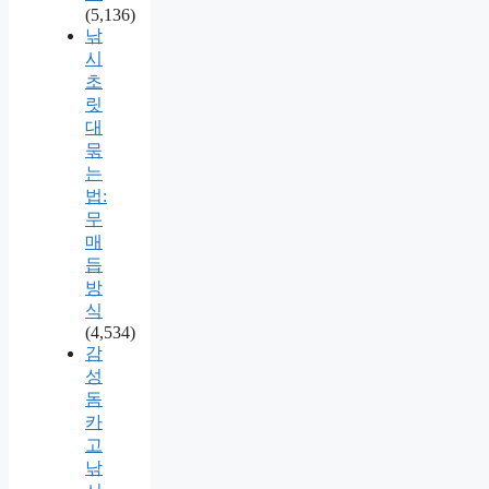
(5,136)
낚
시
초
릿
대
묶
는
법:
무
매
듭
방
식
(4,534)
감
성
돔
카
고
낚