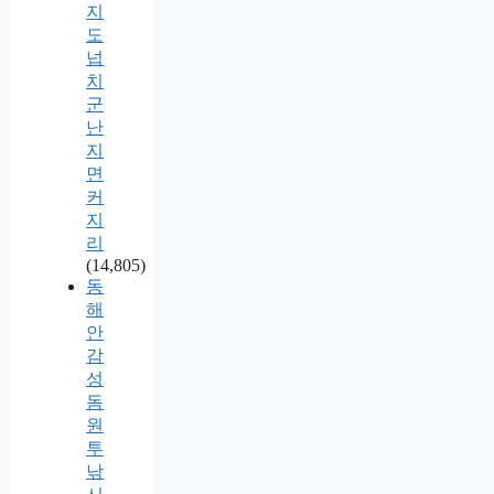
지
도
넙
치
군
난
지
면
커
지
리
(14,805)
동
해
안
감
성
돔
원
투
낚