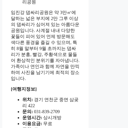
리공원
임진강 댑싸리공원은 약 3만㎡에
달하는 넓은 부지에 2만 그루 이상
의 댑싸리가 심어져 있는 아름다운
공원입니다. 사계절 내내 다양한
꽃들이 피어 있어 언제 방문해도
색다른 풍경을 즐길 수 있으며, 특
히 8월 말부터 9월 초까지는 댑싸
리가 분홍, 빨강, 주황색으로 물들
어 환상적인 분위기를 자아냅니다.
가족이나 연인과 함께 자연을 만끽
하며 사진을 남기기에 최적의 장소
입니다.
[여행지정보]
위치:
경기 연천군 중면 삼곶
리 422
문의:
031-839-2709
운영시간:
상시개방
이용요금:
무료