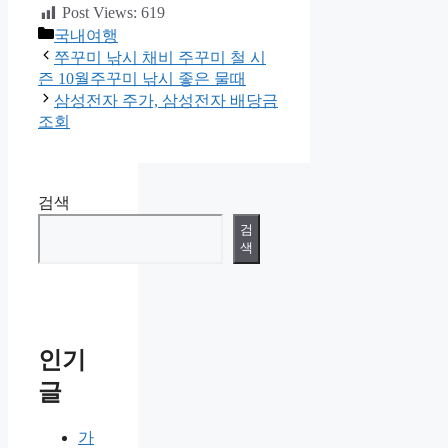
Post Views:
619
카
국내여행
테
쭈꾸미 낚시 채비 주꾸미 철 시
고
즌 10월주꾸미 낚시 좋은 물때
리
삼성전자 주가, 삼성전자 배당금
조회
검색
검
색
인기
글
가