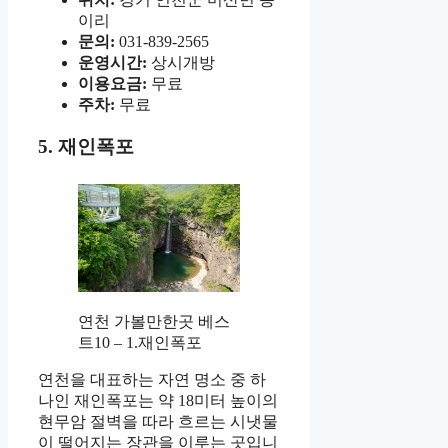
이리
문의:
031-839-2565
운영시간:
상시개방
이용요금:
무료
주차:
무료
5. 재인폭포
연천 가볼만한곳 베스
트10 – 1.재인폭포
연천을 대표하는 자연 명소 중 하
나인 재인폭포는 약 18미터 높이의
현무암 절벽을 따라 흐르는 시냇물
이 떨어지는 장관을 이루는 곳입니