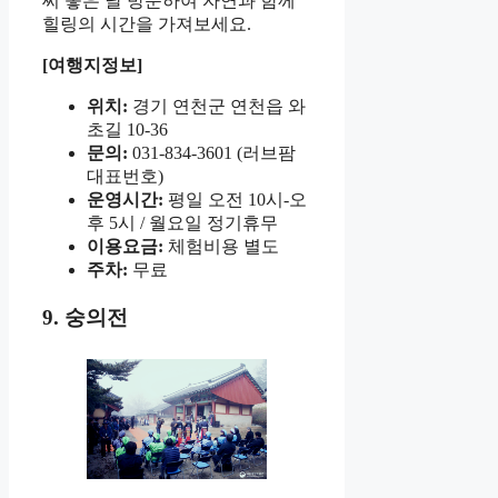
씨 좋은 날 방문하여 자연과 함께
힐링의 시간을 가져보세요.
[여행지정보]
위치:
경기 연천군 연천읍 와
초길 10-36
문의:
031-834-3601 (러브팜
대표번호)
운영시간:
평일 오전 10시-오
후 5시 / 월요일 정기휴무
이용요금:
체험비용 별도
주차:
무료
9. 숭의전