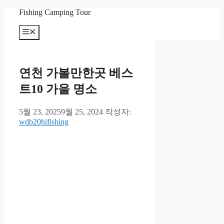
컨
Fishing Camping Tour
텐
메
츠
뉴
로
건
너
연천 가볼만한곳 베스
뛰
기
트10 가을 명소
5월 23, 2025
9월 25, 2024
작성자:
wdb20hifishing