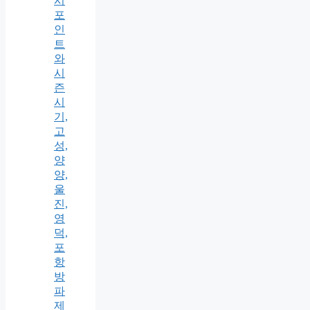
시
포
인
트
와
시
즌
시
기,
고
성,
양
양,
울
진,
영
덕,
포
항
방
파
제