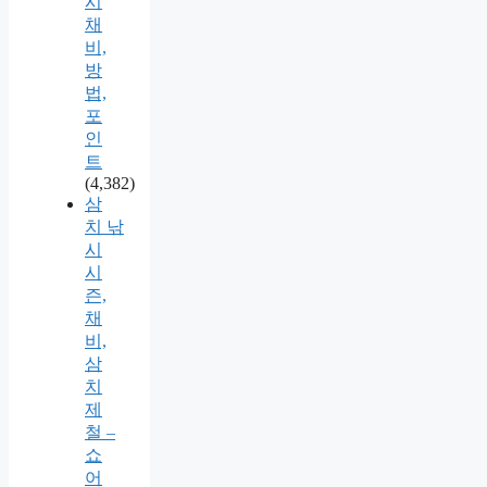
시
채
비,
방
법,
포
인
트
(4,382)
삼
치 낚
시
시
즌,
채
비,
삼
치
제
철 –
쇼
어