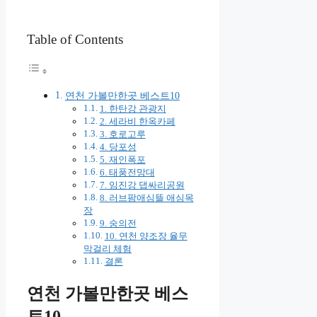
Table of Contents
연천 가볼만한곳 베스트10
1. 한탄강 관광지
2. 세라비 한옥카페
3. 호로고루
4. 당포성
5. 재인폭포
6. 태풍전망대
7. 임진강 댑싸리공원
8. 러브팜애심뜰 애심목
장
9. 숭의전
10. 연천 양조장 율무
막걸리 체험
결론
연천 가볼만한곳 베스
트10