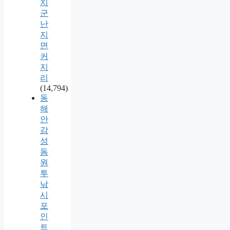
치
군
난
지
면
커
지
리
(14,794)
동
해
안
감
성
돔
원
투
낚
시
포
인
트