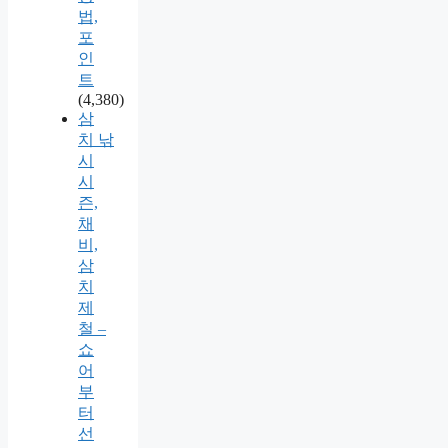
법,
포
인
트
(4,380)
삼
치 낚
시
시
즌,
채
비,
삼
치
제
철 –
쇼
어
부
터
선