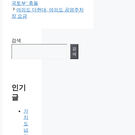
리
국토부’ 충돌
여의도 더현대, 여의도 공영주차
장 요금
검색
검
색
인기
글
가
지
도
넙