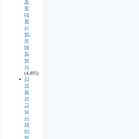
초
릿
대
묶
는
법:
무
매
듭
방
식
(4,495)
감
성
돔
카
고
낚
시
채
비,
방