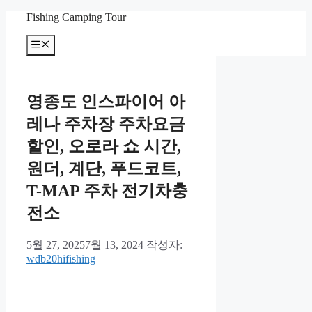
컨
Fishing Camping Tour
텐
메
츠
뉴
로
건
너
영종도 인스파이어 아
뛰
기
레나 주차장 주차요금
할인, 오로라 쇼 시간,
원더, 계단, 푸드코트,
T-MAP 주차 전기차충
전소
5월 27, 2025
7월 13, 2024
작성자:
wdb20hifishing