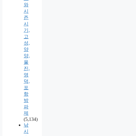
와
시
즌
시
기,
고
성,
양
양,
울
진,
영
덕,
포
항
방
파
제
(5,134)
낚
시