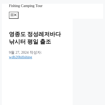
컨
Fishing Camping Tour
텐
메
츠
뉴
로
건
너
영종도 정성레저바다
뛰
기
낚시터 평일 출조
9월 27, 2024
작성자:
wdb20hifishing