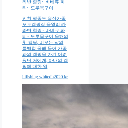
라반 힐링~ 바베큐 파
티~ 도루묵구이
인천 영종도 왕산가족
오토캠핑장 을왕리 카
라반 힐링~ 바비큐 파
티~ 도루묵구이 올해의
첫 캠핑, 비오는 날의
특별함 올해 들어 가족
과의 캠핑을 가기 어려
웠던 저에게, 아내의 캠
핑에 대한 열
hifishing.whitedb2020.kr