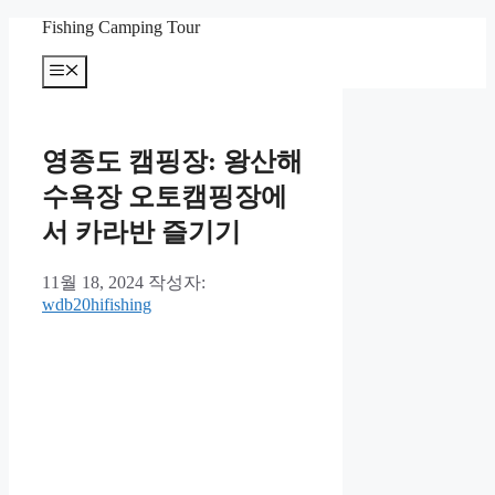
컨
Fishing Camping Tour
텐
메
츠
뉴
로
건
너
영종도 캠핑장: 왕산해
뛰
기
수욕장 오토캠핑장에
서 카라반 즐기기
11월 18, 2024
작성자:
wdb20hifishing