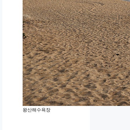
왕산해수욕장