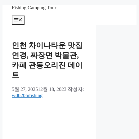
컨
Fishing Camping Tour
텐
메
츠
뉴
로
건
너
인천 차이나타운 맛집
뛰
기
연경, 짜장면 박물관,
카페 관동오리진 데이
트
5월 27, 2025
12월 18, 2023
작성자:
wdb20hifishing