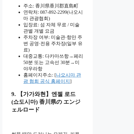
주소: 香川県香川郡直島町
연락처: 087-892-2299(나오시
마 관광협회)
입장료: 섬 자체 무료 / 미술
관별 개별 요금
주차장 여부: 미술관·항만 주
변 공영·전용 주차장(일부 유
료)
대중교통: 다카마쓰항→페리
50분 또는 고속선 30분→미
야우라항
홈페이지주소: [
나오시마 관
광 협회 공식 홈페이지
]
9. 【가가와현】엔젤 로드
(쇼도시마) 香川県の エンジ
ェルロード