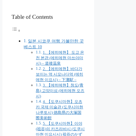
Table of Contents
일본 시코쿠 여행 가볼만한 곳
베스트 10
1. 【에히메현】 도고 온
천 본관 (에히메현 마쓰야마
시) – 道後温泉
2. 【에히메현】바다가
보이는 역 시모나다역 (에히
메현 이요시) – 下灘駅 –
3. 【에히메현】청도(青
島) 고양이섬 (에히메현 오즈
시)
4. 【도쿠시마현】오츠
카 국제 미술관 (도쿠시마현
나루토시) 徳島県の大塚国
際美術館
5. 【도쿠시마현】이야
(祖谷)의 카즈라바시 (도쿠시
마현 미요시시) 祖谷のかず