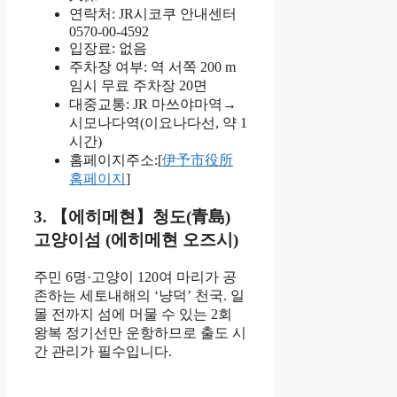
연락처: JR시코쿠 안내센터
0570-00-4592
입장료: 없음
주차장 여부: 역 서쪽 200 m
임시 무료 주차장 20면
대중교통: JR 마쓰야마역→
시모나다역(이요나다선, 약 1
시간)
홈페이지주소:[
伊予市役所
홈페이지
]
3. 【에히메현】청도(青島)
고양이섬 (에히메현 오즈시)
주민 6명·고양이 120여 마리가 공
존하는 세토내해의 ‘냥덕’ 천국. 일
몰 전까지 섬에 머물 수 있는 2회
왕복 정기선만 운항하므로 출도 시
간 관리가 필수입니다.