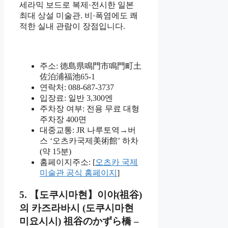
세라믹 보드로 복제·전시한 일본
최대 상설 미술관. 비·폭염에도 쾌
적한 실내 관람이 장점입니다.
주소: 徳島県鳴門市鳴門町土
佐泊浦福池65-1
연락처: 088-687-3737
입장료: 일반 3,300엔
주차장 여부: 전용 무료 대형
주차장 400면
대중교통: JR 나루토역→버
스 ‘오츠카국제美術館’ 하차
(약 15분)
홈페이지주소: [
오츠카 국제
미술관 공식 홈페이지
]
5. 【도쿠시마현】이야(祖谷)
의 카즈라바시 (도쿠시마현
미요시시) 祖谷のかずら橋 –