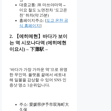
대중교통: JR 마쓰야마역→
이요 철도 노면전차 ‘도고온
천’ 하차(약 25분)
홈페이지주소: [
도고 온천 공
식 홈페이지
]
2. 【에히메현】바다가 보이
는 역 시모나다역 (에히메현
이요시) – 下灘駅 –
‘바다가 가장 가까운 역’으로 유명
한 무인역. 플랫폼 끝에서 세토내
해 일몰을 감상할 수 있어 SNS 인
증샷 명소 1순위입니다.
주소: 愛媛県伊予市双海町大
久保