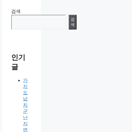
검색
검
색
인기
글
가
지
도
넙
치
군
난
지
면