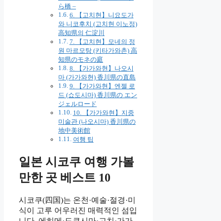
ら橋 –
6. 【고치현】니요도가
와 니코후치 (고치현 이노정)
高知県의 仁淀川
7. 【고치현】모네의 정
원 마르모탕 (키타가와촌) 高
知県のモネの庭
8. 【가가와현】나오시
마 (가가와현) 香川県の直島
9. 【가가와현】엔젤 로
드 (쇼도시마) 香川県の エン
ジェルロード
10. 【가가와현】지중
미술관 (나오시마) 香川県の
地中美術館
여행 팁
일본 시코쿠 여행 가볼
만한 곳 베스트 10
시코쿠(四国)는 온천·예술·절경·미
식이 고루 어우러진 매력적인 섬입
니다. 에히메·도쿠시마·고치·가가