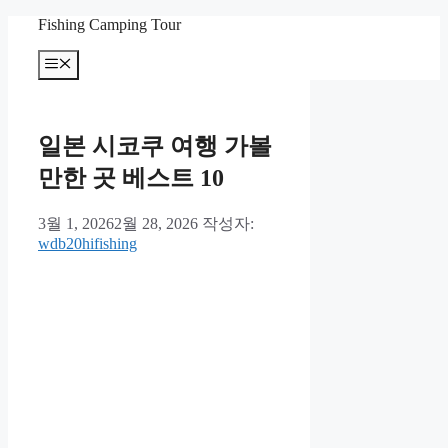
컨
Fishing Camping Tour
텐
메
츠
뉴
로
건
너
일본 시코쿠 여행 가볼
뛰
기
만한 곳 베스트 10
3월 1, 2026
2월 28, 2026
작성자:
wdb20hifishing