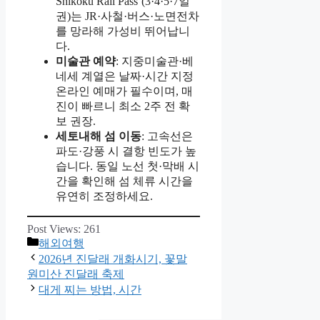
Shikoku Rail Pass’(3·4·5·7일
권)는 JR·사철·버스·노면전차
를 망라해 가성비 뛰어납니
다.
미술관 예약
: 지중미술관·베
네세 계열은 날짜·시간 지정
온라인 예매가 필수이며, 매
진이 빠르니 최소 2주 전 확
보 권장.
세토내해 섬 이동
: 고속선은
파도·강풍 시 결항 빈도가 높
습니다. 동일 노선 첫·막배 시
간을 확인해 섬 체류 시간을
유연히 조정하세요.
Post Views:
261
카
해외여행
테
2026년 진달래 개화시기, 꽃말
고
원미산 진달래 축제
리
대게 찌는 방법, 시간