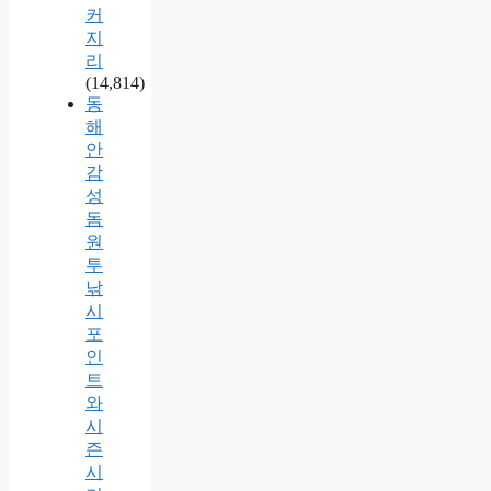
커
지
리
(14,814)
동
해
안
감
성
돔
원
투
낚
시
포
인
트
와
시
즌
시