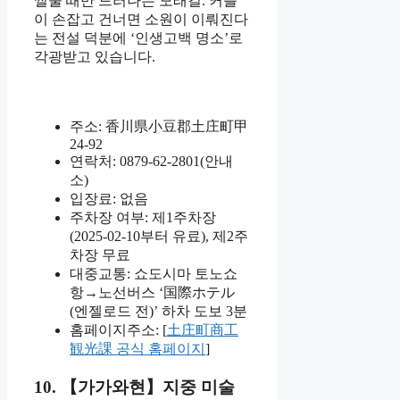
썰물 때만 드러나는 모래길. 커플
이 손잡고 건너면 소원이 이뤄진다
는 전설 덕분에 ‘인생고백 명소’로
각광받고 있습니다.
주소: 香川県小豆郡土庄町甲
24-92
연락처: 0879-62-2801(안내
소)
입장료: 없음
주차장 여부: 제1주차장
(2025-02-10부터 유료), 제2주
차장 무료
대중교통: 쇼도시마 토노쇼
항→노선버스 ‘国際ホテル
(엔젤로드 전)’ 하차 도보 3분
홈페이지주소: [
土庄町商工
観光課 공식 홈페이지
]
10. 【가가와현】지중 미술