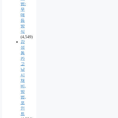
법:
무
매
듭
방
식
(4,549)
감
성
돔
카
고
낚
시
채
비,
방
법,
포
인
트