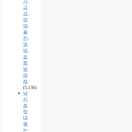
기,
고
성,
양
양,
울
진,
영
덕,
포
항
방
파
제
(5,136)
낚
시
초
릿
대
묶
는