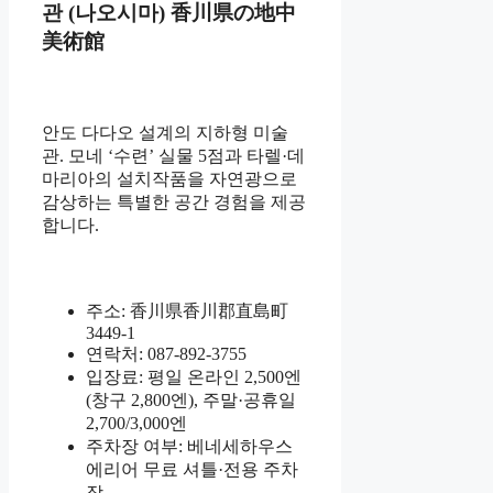
관 (나오시마) 香川県の地中
美術館
안도 다다오 설계의 지하형 미술
관. 모네 ‘수련’ 실물 5점과 타렐·데
마리아의 설치작품을 자연광으로
감상하는 특별한 공간 경험을 제공
합니다.
주소: 香川県香川郡直島町
3449-1
연락처: 087-892-3755
입장료: 평일 온라인 2,500엔
(창구 2,800엔), 주말·공휴일
2,700/3,000엔
주차장 여부: 베네세하우스
에리어 무료 셔틀·전용 주차
장