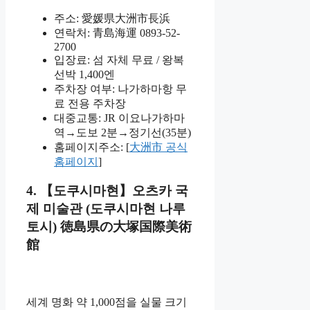
주소: 愛媛県大洲市長浜
연락처: 青島海運 0893-52-
2700
입장료: 섬 자체 무료 / 왕복
선박 1,400엔
주차장 여부: 나가하마항 무
료 전용 주차장
대중교통: JR 이요나가하마
역→도보 2분→정기선(35분)
홈페이지주소: [
大洲市 공식
홈페이지
]
4. 【도쿠시마현】오츠카 국
제 미술관 (도쿠시마현 나루
토시) 徳島県の大塚国際美術
館
세계 명화 약 1,000점을 실물 크기