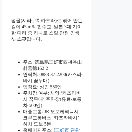
덩굴(시라쿠치카즈라)로 엮어 만든
길이 45 m의 현수교. 일본 3대 기이
한 다리 중 하나로 스릴 만점 인생
샷 스팟입니다.
주소: 徳島県三好市西祖谷山
村善徳162-2
연락처: 0883-87-2200(카즈라
바시 꿈무대)
입장료: 성인 550엔
주차장 여부: 시영 ‘카즈라바
시 꿈무대’ 주차장(유료·보통
차 500엔)
대중교통: JR 오보케역→시
코쿠교통버스 ‘카즈라바시’
하차 도보 5분
홈페이지주소: [
三好市 관광