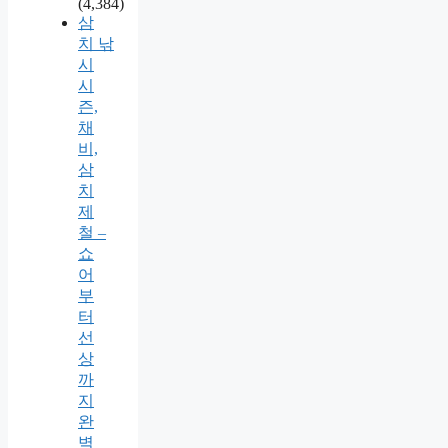
(4,384)
삼
치 낚
시
시
즌,
채
비,
삼
치
제
철 –
쇼
어
부
터
선
상
까
지
완
벽