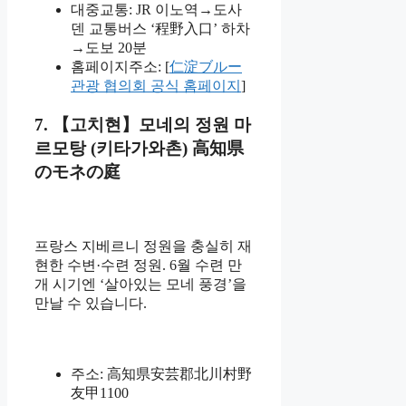
대중교통: JR 이노역→도사
덴 교통버스 ‘程野入口’ 하차
→도보 20분
홈페이지주소: [
仁淀ブルー
관광 협의회 공식 홈페이지
]
7. 【고치현】모네의 정원 마
르모탕 (키타가와촌) 高知県
のモネの庭
프랑스 지베르니 정원을 충실히 재
현한 수변·수련 정원. 6월 수련 만
개 시기엔 ‘살아있는 모네 풍경’을
만날 수 있습니다.
주소: 高知県安芸郡北川村野
友甲1100