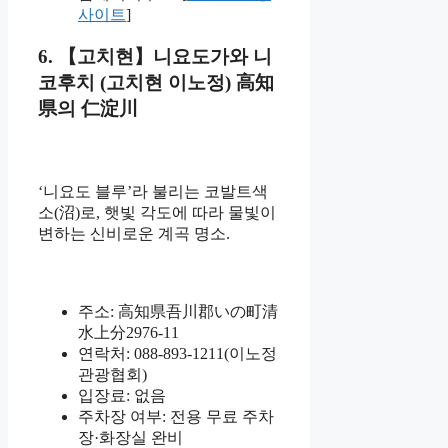
사이트
]
6. 【고치현】니요도가와 니
코후치 (고치현 이노정) 高知
県의 仁淀川
‘니요도 블루’라 불리는 코발트색
소(沼)로, 햇빛 각도에 따라 물빛이
변하는 신비로운 계곡 명소.
주소: 高知県吾川郡いの町清
水上分2976-11
연락처: 088-893-1211(이노정
관광협회)
입장료: 없음
주차장 여부: 전용 무료 주차
장·화장실 완비