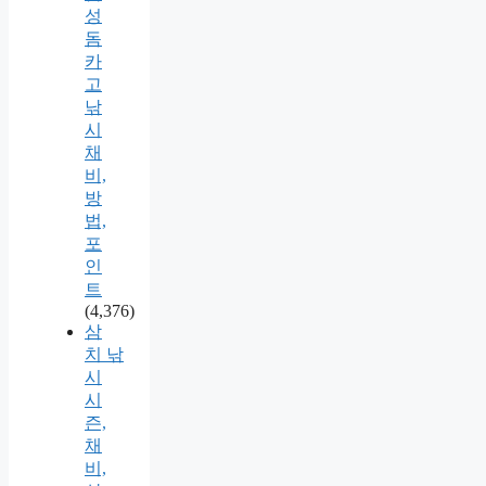
성
돔
카
고
낚
시
채
비,
방
법,
포
인
트
(4,376)
삼
치 낚
시
시
즌,
채
비,