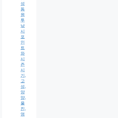
성
돔
원
투
낚
시
포
인
트
와
시
즌
시
기,
고
성,
양
양,
울
진,
영