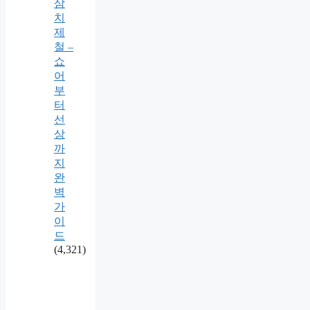
삼
치
제
철 –
쇼
어
부
터
선
상
까
지
완
벽
가
이
드
(4,321)