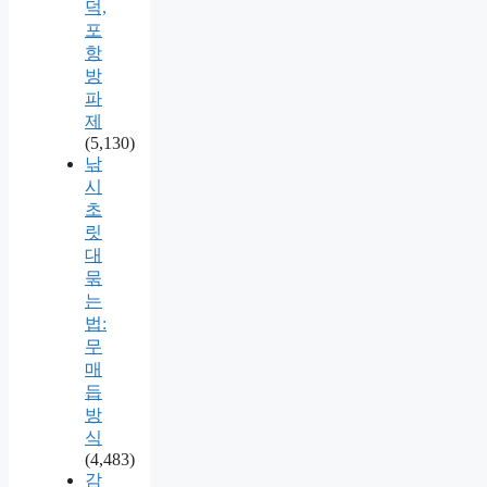
덕,
포
항
방
파
제
(5,130)
낚
시
초
릿
대
묶
는
법:
무
매
듭
방
식
(4,483)
감