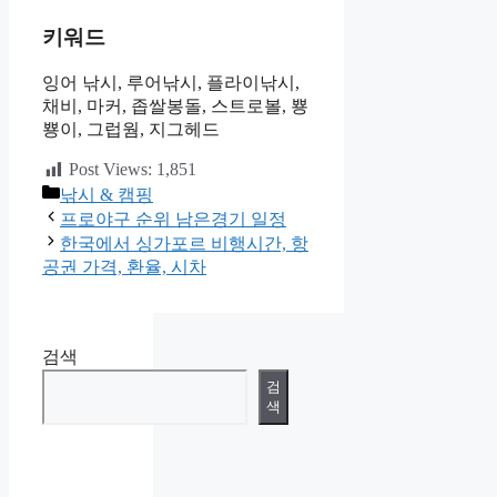
키워드
잉어 낚시, 루어낚시, 플라이낚시,
채비, 마커, 좁쌀봉돌, 스트로볼, 뿅
뿅이, 그럽웜, 지그헤드
Post Views:
1,851
카
낚시 & 캠핑
테
프로야구 순위 남은경기 일정
고
한국에서 싱가포르 비행시간, 항
리
공권 가격, 환율, 시차
검색
검
색