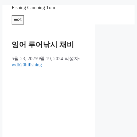
컨
Fishing Camping Tour
텐
메
츠
뉴
로
건
너
잉어 루어낚시 채비
뛰
기
5월 23, 2025
9월 19, 2024
작성자:
wdb20hifishing