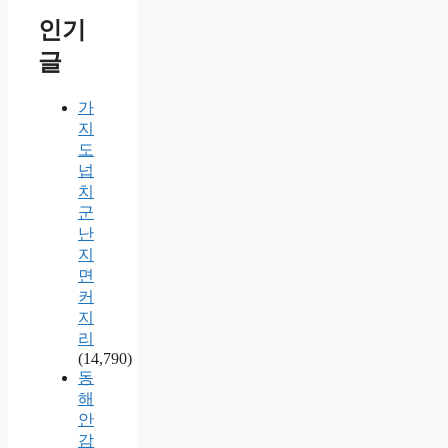
인기
글
가
지
도
넙
치
군
난
지
면
커
지
리
(14,790)
동
해
안
감