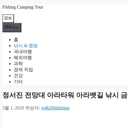
컨
Fishing Camping Tour
텐
메
츠
뉴
로
메뉴
건
너
홈
뛰
낚시 & 캠핑
기
국내여행
해외여행
과학
경제 직업
건강
기타
정서진 전망대 아라타워 아라뱃길 낚시 
3월 1, 2020
작성자:
wdb20hifishing