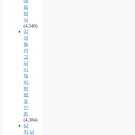
매
듭
방
식
(4,540)
감
성
돔
카
고
낚
시
채
비,
방
법,
포
인
트
(4,384)
삼
치 낚