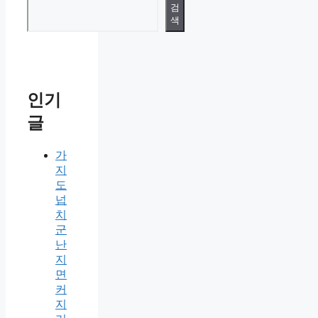
검
색
인기
글
가
지
도
넙
치
군
난
지
면
커
지