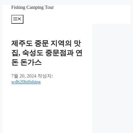
컨
Fishing Camping Tour
텐
메
츠
뉴
로
건
너
제주도 중문 지역의 맛
뛰
기
집, 숙성도 중문점과 연
돈 돈가스
7월 20, 2024
작성자:
wdb20hifishing