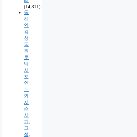
리
(14,811)
동
해
안
감
성
돔
원
투
낚
시
포
인
트
와
시
즌
시
기,
고
성,