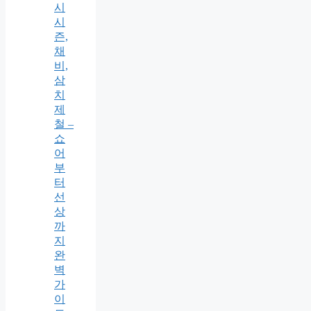
시
시
즌,
채
비,
삼
치
제
철 –
쇼
어
부
터
선
상
까
지
완
벽
가
이