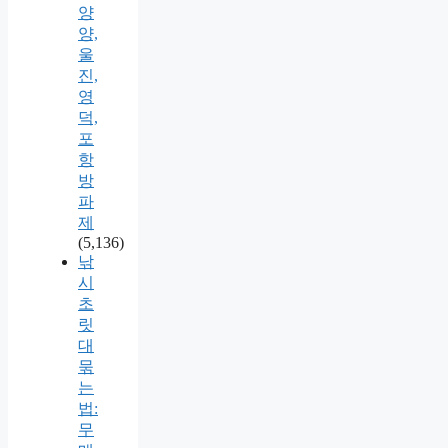
양
양,
울
진,
영
덕,
포
항
방
파
제
(5,136)
낚
시
초
릿
대
묶
는
법:
무