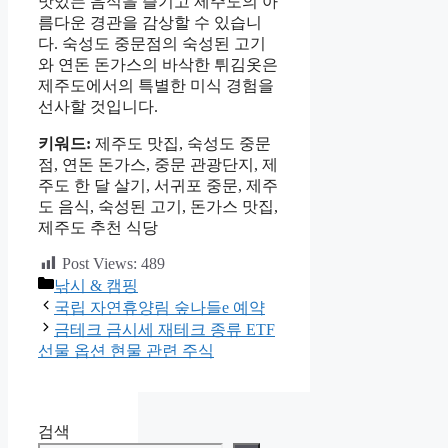
맛있는 음식을 즐기고 제주도의 아
름다운 경관을 감상할 수 있습니
다. 숙성도 중문점의 숙성된 고기
와 연돈 돈가스의 바삭한 튀김옷은
제주도에서의 특별한 미식 경험을
선사할 것입니다.
키워드:
제주도 맛집, 숙성도 중문
점, 연돈 돈가스, 중문 관광단지, 제
주도 한 달 살기, 서귀포 중문, 제주
도 음식, 숙성된 고기, 돈가스 맛집,
제주도 추천 식당
Post Views:
489
카
낚시 & 캠핑
테
국립 자연휴양림 숲나들e 예약
고
금테크 금시세 재테크 종류 ETF
리
선물 옵션 현물 관련 주식
검색