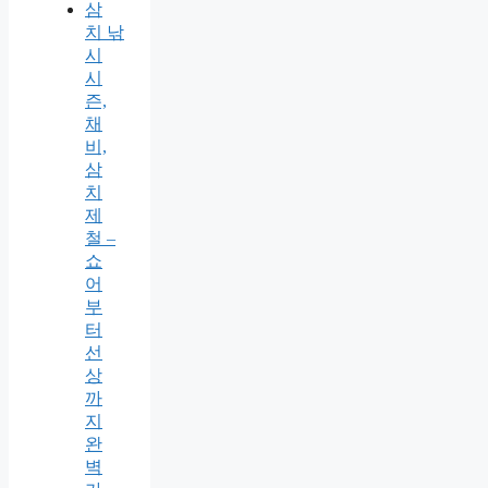
삼
치 낚
시
시
즌,
채
비,
삼
치
제
철 –
쇼
어
부
터
선
상
까
지
완
벽