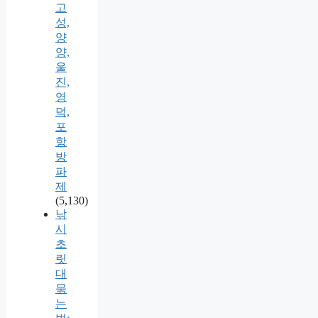
고
성,
양
양,
울
진,
영
덕,
포
항
방
파
제
(5,130)
낚
시
초
릿
대
묶
는