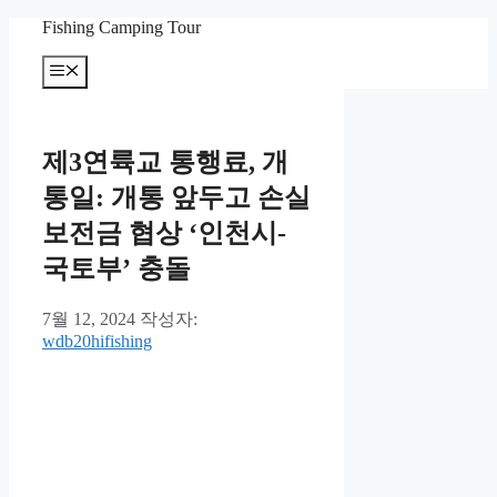
컨
Fishing Camping Tour
텐
메
츠
뉴
로
건
너
제3연륙교 통행료, 개
뛰
기
통일: 개통 앞두고 손실
보전금 협상 ‘인천시-
국토부’ 충돌
7월 12, 2024
작성자:
wdb20hifishing