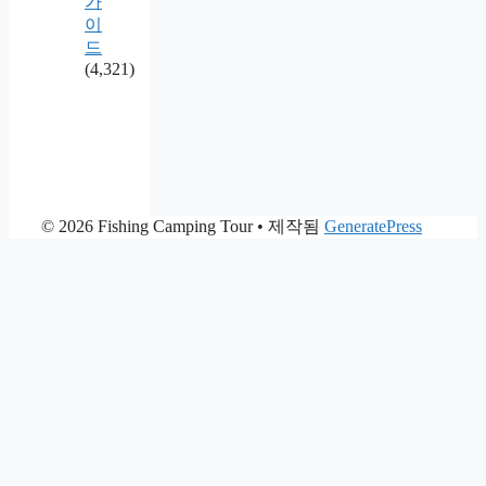
가
이
드
(4,321)
© 2026 Fishing Camping Tour
• 제작됨
GeneratePress