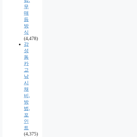
법:
무
매
듭
방
식
(4,478)
감
성
돔
카
고
낚
시
채
비,
방
법,
포
인
트
(4,375)