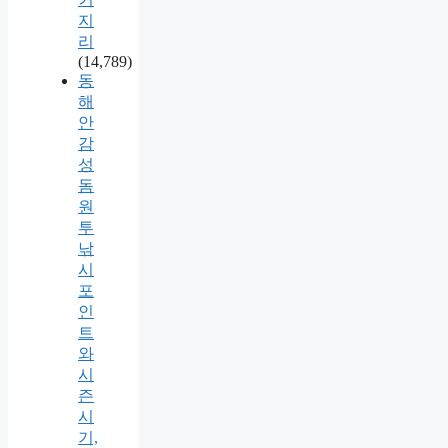
지
리
(14,789)
동
해
안
감
성
돔
원
투
낚
시
포
인
트
와
시
즌
시
기,