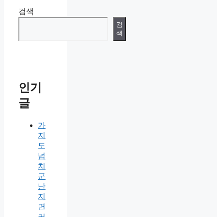
검색
검
색
인기
글
가
지
도
넙
치
군
난
지
면
커