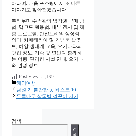
바라며, 다음 포스팅에서 또 다른
이야기로 찾아뵙겠습니다.
츄라우미 수족관의 입장권 구매 방
법, 맵코드 활용법, 내부 전시 및 체
험 프로그램, 반얀트리의 상징적
의미, 카페테리아 및 기념품 샵 정
보, 해양 생태계 교육, 오키나와의
맛집 정보, 가족 및 연인과 함께하
는 여행, 편리한 시설 안내, 오키나
와 관광 정보
Post Views:
1,199
카
해외여행
테
남원 가 볼만한 곳 베스트 10
고
두릅나무 삽목법 꺽꽂이 시기
리
검색
검
색