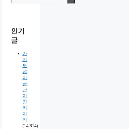
인기
글
가
지
도
넙
치
군
난
지
면
커
지
리
(14,814)