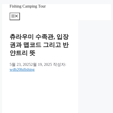
컨
Fishing Camping Tour
텐
메
츠
뉴
로
건
너
츄라우미 수족관, 입장
뛰
기
권과 맵코드 그리고 반
얀트리 뜻
5월 23, 2025
2월 19, 2025
작성자:
wdb20hifishing