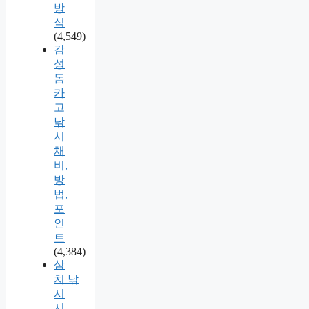
방
식
(4,549)
감
성
돔
카
고
낚
시
채
비,
방
법,
포
인
트
(4,384)
삼
치 낚
시
시