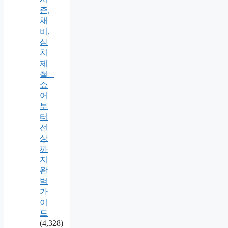
즌,
채
비,
삼
치
제
철 –
쇼
어
부
터
선
상
까
지
완
벽
가
이
드
(4,328)