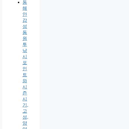
동
해
안
감
성
돔
원
투
낚
시
포
인
트
와
시
즌
시
기,
고
성,
양