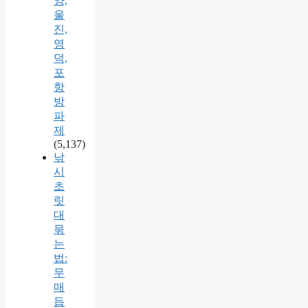
양,
울
진,
영
덕,
포
항
방
파
제
(5,137)
낚
시
초
릿
대
묶
는
법:
무
매
듭