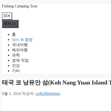
컨
Fishing Camping Tour
텐
메
츠
뉴
로
메뉴
건
너
홈
뛰
낚시 & 캠핑
기
국내여행
해외여행
과학
경제 직업
건강
기타
태국 코 낭유안 섬(Koh Nang Yuan Islan
8월 2, 2024
작성자:
wdb20hifishing