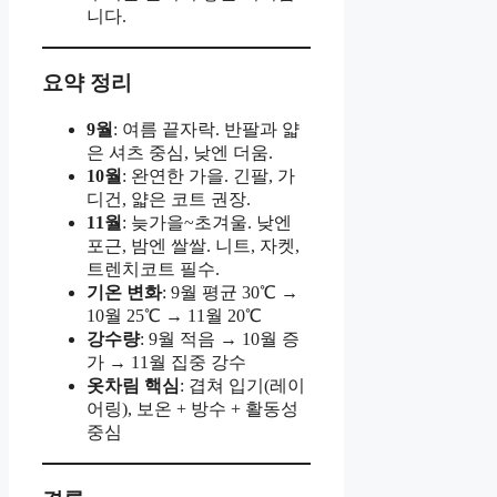
니다.
요약 정리
9월
: 여름 끝자락. 반팔과 얇
은 셔츠 중심, 낮엔 더움.
10월
: 완연한 가을. 긴팔, 가
디건, 얇은 코트 권장.
11월
: 늦가을~초겨울. 낮엔
포근, 밤엔 쌀쌀. 니트, 자켓,
트렌치코트 필수.
기온 변화
: 9월 평균 30℃ →
10월 25℃ → 11월 20℃
강수량
: 9월 적음 → 10월 증
가 → 11월 집중 강수
옷차림 핵심
: 겹쳐 입기(레이
어링), 보온 + 방수 + 활동성
중심