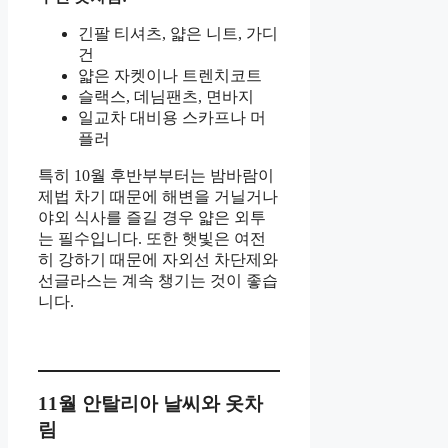
긴팔 티셔츠, 얇은 니트, 가디
건
얇은 자켓이나 트렌치코트
슬랙스, 데님팬츠, 면바지
일교차 대비용 스카프나 머
플러
특히 10월 후반부부터는 밤바람이
제법 차기 때문에 해변을 거닐거나
야외 식사를 즐길 경우 얇은 외투
는 필수입니다. 또한 햇빛은 여전
히 강하기 때문에 자외선 차단제와
선글라스는 계속 챙기는 것이 좋습
니다.
11월 안탈리아 날씨와 옷차
림