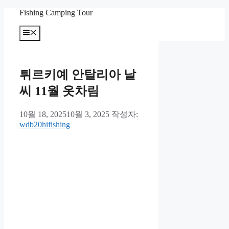
컨
Fishing Camping Tour
텐
메
츠
뉴
로
건
너
튀르키예 안탈리아 날
뛰
기
씨 11월 옷차림
10월 18, 2025
10월 3, 2025
작성자:
wdb20hifishing