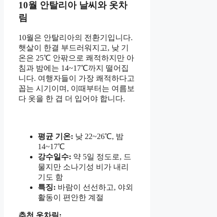
10월 안탈리아 날씨와 옷차
림
10월은 안탈리아의 전환기입니다.
햇살이 한결 부드러워지고, 낮 기
온은 25℃ 안팎으로 쾌적하지만 아
침과 밤에는 14~17℃까지 떨어집
니다. 여행자들이 가장 쾌적하다고
꼽는 시기이며, 이때부터는 여름보
다 옷을 한 겹 더 입어야 합니다.
평균 기온:
낮 22~26℃, 밤
14~17℃
강수일수:
약 5일 정도로, 드
물지만 소나기성 비가 내리
기도 함
특징:
바람이 선선하고, 야외
활동이 편안한 계절
추천 옷차림: