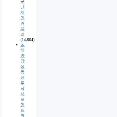
군
난
지
면
커
지
리
(14,804)
동
해
안
감
성
돔
원
투
낚
시
포
인
트
와