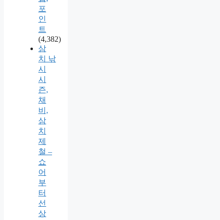
포
인
트
(4,382)
삼
치 낚
시
시
즌,
채
비,
삼
치
제
철 –
쇼
어
부
터
선
상