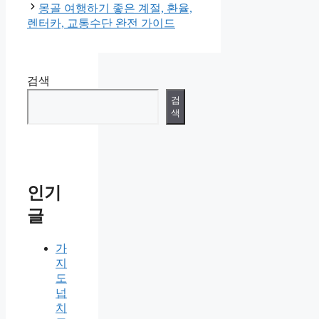
몽골 여행하기 좋은 계절, 환율,
렌터카, 교통수단 완전 가이드
검색
검
색
인기
글
가
지
도
넙
치