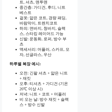
트, 셔츠, 맨투맨
중간층: 가디건, 후디, 니트
베스트
겉옷: 얇은 코트, 경량 패딩,
바람막이, 트렌치코트
하의: 면바지, 청바지, 슬랙
스, 스타킹 레이어드 가능
신발: 운동화, 로퍼, 방수 부
츠
액세서리: 머플러, 스카프, 모
자, 선글라스, 우산
하루별 복장 예시:
오전: 긴팔 셔츠 + 얇은 니트
+ 재킷
오후: 티셔츠 + 가디건 (기온
20℃ 이상 시)
저녁: 니트 + 코트 + 머플러
비 오는 날: 방수 재킷 + 슬랙
스 + 방수 신발