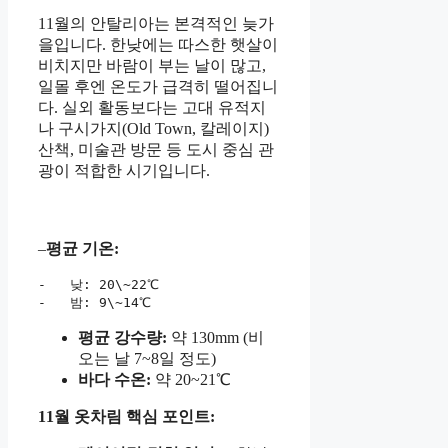
11월의 안탈리아는 본격적인 늦가
을입니다. 한낮에는 따스한 햇살이
비치지만 바람이 부는 날이 많고,
일몰 후엔 온도가 급격히 떨어집니
다. 실외 활동보다는 고대 유적지
나 구시가지(Old Town, 칼레이지)
산책, 미술관 방문 등 도시 중심 관
광이 적합한 시기입니다.
–
평균 기온:
-   낮: 20\~22℃

-   밤: 9\~14℃  
평균 강수량:
약 130mm (비
오는 날 7~8일 정도)
바다 수온:
약 20~21℃
11월 옷차림 핵심 포인트: