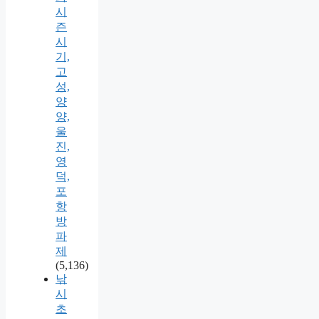
시
즌
시
기,
고
성,
양
양,
울
진,
영
덕,
포
항
방
파
제
(5,136)
낚
시
초