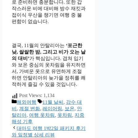
로 준비하면 충분합니다. 또한 갑
작스러운 비에 대비해 방수 재킷과
접이식 우산을 챙기면 여행 중 불
편함이 없습니다.
결국, 11월의 안탈리아는
‘포근한
낮, 쌀쌀한 밤, 그리고 비가 오는 날
의 대비’
가 핵심입니다. 겹쳐 입기
와 보온 중심의 옷차림을 유지하면
서, 가벼운 옷으로 유연하게 조절
하면 안탈리아의 늦가을 정취를 쾌
적하게 즐길 수 있을 것입니다.
Post Views:
1,134
카
태
해외여행
11월 날씨
,
강수 대
테
그
비
,
계절 변화
,
레이어링
,
보온
,
안
고
탈리아
,
여행 옷차림
,
옷차림
,
지중
리
해성 기후
대마도 여행 1박2일 패키지 후기
와 일정별 상세 리뷰