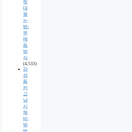
릿
대
묶
는
법:
무
매
듭
방
식
(4,533)
감
성
돔
카
고
낚
시
채
비,
방
법,