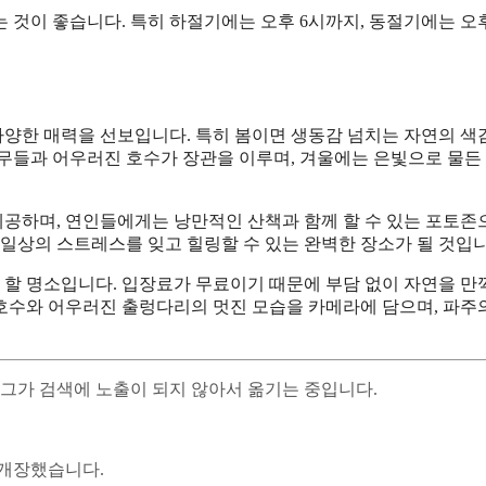
 것이 좋습니다. 특히 하절기에는 오후 6시까지, 동절기에는 오후
양한 매력을 선보입니다. 특히 봄이면 생동감 넘치는 자연의 색
나무들과 어우러진 호수가 장관을 이루며, 겨울에는 은빛으로 물든
공하며, 연인들에게는 낭만적인 산책과 함께 할 수 있는 포토존
 일상의 스트레스를 잊고 힐링할 수 있는 완벽한 장소가 될 것입니
할 명소입니다. 입장료가 무료이기 때문에 부담 없이 자연을 만
 호수와 어우러진 출렁다리의 멋진 모습을 카메라에 담으며, 파주
로그가 검색에 노출이 되지 않아서 옮기는 중입니다.
 개장했습니다.