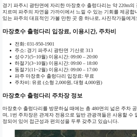
경기 파주시 광탄면에 자리한 마장호수 출렁다리는 약 220m의 
지르며 파주의 자연을 가까이에서 느낄 수 있는 기회를 제공합
있는 파주의 대표적인 가볼 만한 곳 중 하나로, 사진작가들에게
마장호수 출렁다리 입장료, 이용시간, 주차비
전화: 031-950-1901
주소: 경기 파주시 광탄면 기산로 313
성수기(5~10월) 이용시간: 09:00 – 20:00
하절기(3~10월) 이용시간: 09:00 – 18:00
동절기(11~2월) 이용시간: 09:00 – 17:00
파주 마장호수 출렁다리 입장료: 무료
주차비: 유료 (소형 2,000원, 대형 4,000원)
마장호수 출렁다리 주차장 정보
마장호수 출렁다리를 방문하실 때에는 총 480면의 넓은 주차 
며, 1번 주차장은 관계자 전용으로 일반 관광객들은 사용할 수 없습
정되어 있어 접근성과 편의성을 두루 갖추고 있습니다.