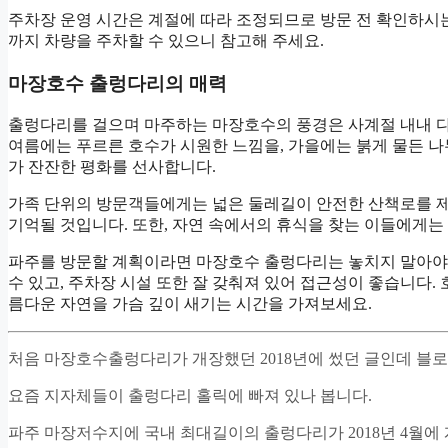
주차장 운영 시간은 계절에 따라 조정되므로 방문 전 확인하시는
까지 차량을 주차할 수 있으니 참고해 주세요.
마장호수 출렁다리의 매력
출렁다리를 걸으며 마주하는 마장호수의 풍경은 사계절 내내 다
여름에는 푸르른 호수가 시원한 느낌을, 가을에는 붉게 물든 
가 잔잔한 평화를 선사합니다.
가족 단위의 방문객들에게는 넓은 둘레길이 안전한 산책로를 제
기억될 것입니다. 또한, 자연 속에서의 휴식을 찾는 이들에게는
파주를 방문할 계획이라면 마장호수 출렁다리는 놓치지 말아야 
수 있고, 주차장 시설 또한 잘 갖춰져 있어 접근성이 좋습니다.
름다운 자연을 가슴 깊이 새기는 시간을 가져보세요.
처음
마장호수
출렁다리가 개장했던 2018년에 썼던 글인데 블
요즘 지자체들이 출렁다리 홀릭에 빠져 있나 봅니다.
파주 마장저수지에 국내 최대길이의 출렁다리가 2018년 4월에