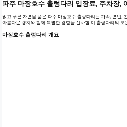
파주 마장호수 출렁다리 입장료, 주차장,
맑고 푸른 자연을 품은 파주 마장호수 출렁다리는 가족, 연인,
아름다운 경치와 함께 특별한 경험을 선사할 이 출렁다리의 모
마장호수 출렁다리 개요