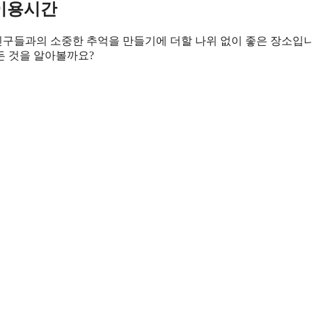
 이용시간
 친구들과의 소중한 추억을 만들기에 더할 나위 없이 좋은 장소입니
든 것을 알아볼까요?