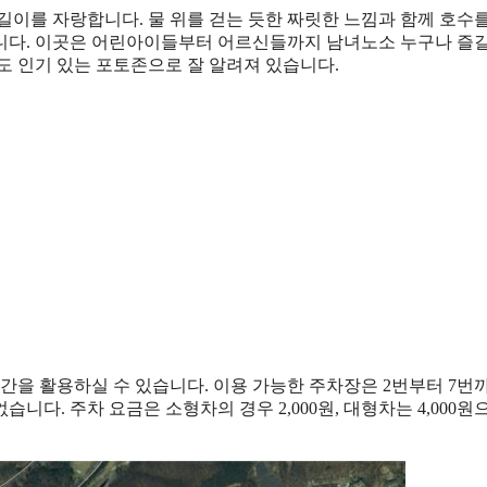
길이를 자랑합니다. 물 위를 걷는 듯한 짜릿한 느낌과 함께 호수
니다. 이곳은 어린아이들부터 어르신들까지 남녀노소 누구나 즐길
도 인기 있는 포토존으로 잘 알려져 있습니다.
공간을 활용하실 수 있습니다. 이용 가능한 주차장은 2번부터 7번
니다. 주차 요금은 소형차의 경우 2,000원, 대형차는 4,000원