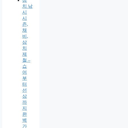
삼
치 낚
시
시
즌,
채
비,
삼
치
제
철 –
쇼
어
부
터
선
상
까
지
완
벽
가