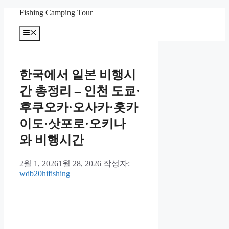
컨
Fishing Camping Tour
텐
메
츠
뉴
로
건
너
한국에서 일본 비행시
뛰
기
간 총정리 – 인천 도쿄·
후쿠오카·오사카·홋카
이도·삿포로·오키나
와 비행시간
2월 1, 2026
1월 28, 2026
작성자:
wdb20hifishing