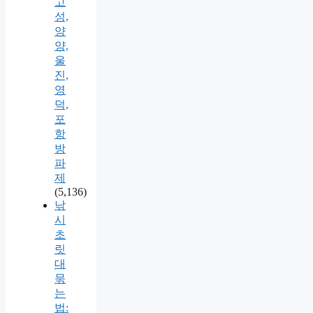
고
성,
양
양,
울
진,
영
덕,
포
항
방
파
제
(5,136)
낚
시
초
릿
대
묶
는
법: