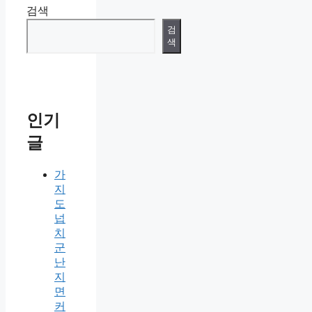
검색
검
색
인기
글
가
지
도
넙
치
군
난
지
면
커