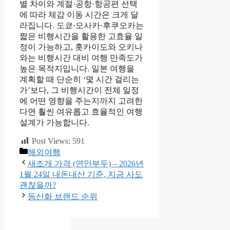
별 차이와 계절·공항·항공편 선택
에 따라 체감 이동 시간은 크게 달
라집니다. 도쿄·오사카·후쿠오카는
짧은 비행시간을 활용한 고효율 일
정이 가능하고, 홋카이도와 오키나
와는 비행시간 대비 여행 만족도가
높은 목적지입니다. 일본 여행을
계획할 때 단순히 ‘몇 시간 걸리는
가’보다, 그 비행시간이 전체 일정
에 어떤 영향을 주는지까지 고려한
다면 훨씬 여유롭고 효율적인 여행
설계가 가능합니다.
Post Views:
591
카
해외여행
테
새조개 가격 (연안부두) – 2026년
고
1월 24일 내돈내산 기준, 지금 사도
리
괜찮을까?
등산화 브랜드 순위