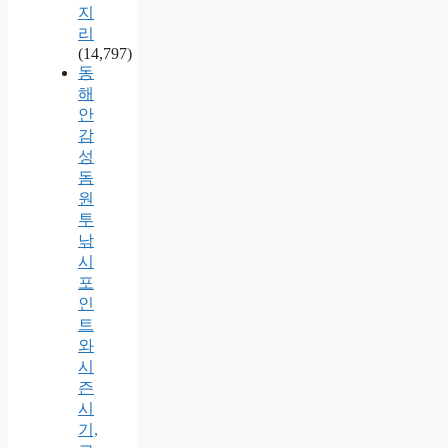
지
리
(14,797)
동
해
안
감
성
돔
원
투
낚
시
포
인
트
와
시
즌
시
기,