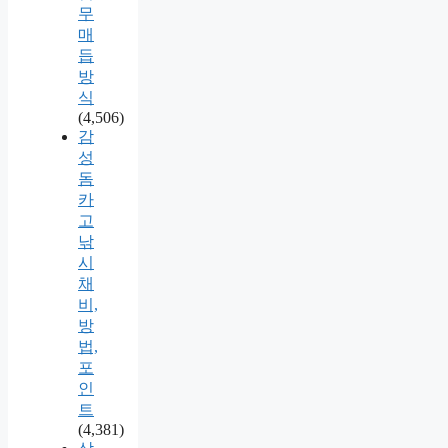
무
매
듭
방
식
(4,506)
감
성
돔
카
고
낚
시
채
비,
방
법,
포
인
트
(4,381)